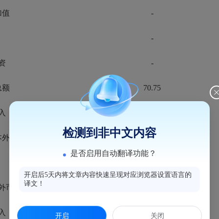
加值
-
-
资
-
总额
70.75
入
11.27
检测到非中文内容
本外币）
1617.24
是否启用自动翻译功能？
1037.40
开启后5天内将文章内容快速呈现对应浏览器设置语言的
译文！
外币）
1349.41
入（元）
19871
开启
关闭