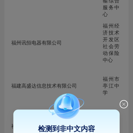
230
输综合
321
服务中
心
福州经
济技术
ZG-
开发区
105
福州讯恒电器有限公司
230
社会劳
319
动保险
中心
ZG-
福州市
105
福建高盛达信息技术有限公司
亭江中
230
学
318
福州市
ZG-
马尾区
105
福建氢动实业发展有限公司
检测到非中文内容
230
人民检