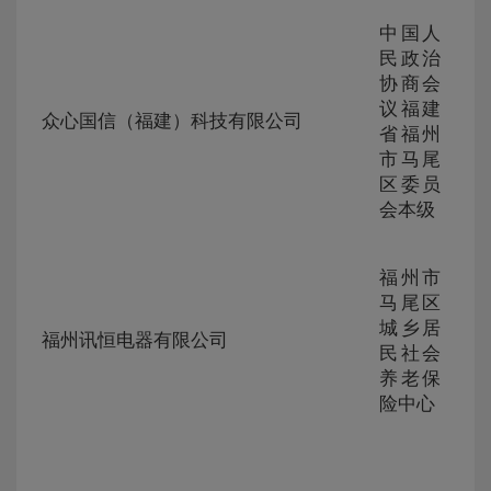
中国人
民政治
协商会
ZG-
议福建
105
众心国信（福建）科技有限公司
230
省福州
295
市马尾
区委员
会本级
福州市
马尾区
ZG-
城乡居
105
福州讯恒电器有限公司
230
民社会
293
养老保
险中心