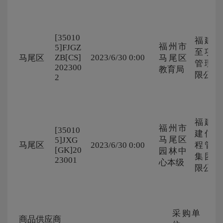
[35010
福建国
福州市
5]FJGZ
至项目
ZB[CS]
2023/6/30 0:00
马尾区
马尾区
管理有
202300
教育局
限公司
2
福建省
福州市
[35010
建信工
马尾区
5]JXG
马尾区
2023/6/30 0:00
程管理
[GK]20
园林中
集团有
23001
心本级
限公司
采购单
合
商品供应商