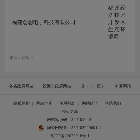
福州经
ZG-
济技术
105
福建创想电子科技有限公司
开发区
230
生态环
237
境局
来源：马尾区
各省政府网站
设区市政府网站
县（市、区）
本区网站
隐私保护
|
网站地图
|
使用帮助
|
网站统计
|
联系我们
|
今日更新
网站标识码：3501050001
闽公网安备：35010502000142
闽ICP备12023918号-1