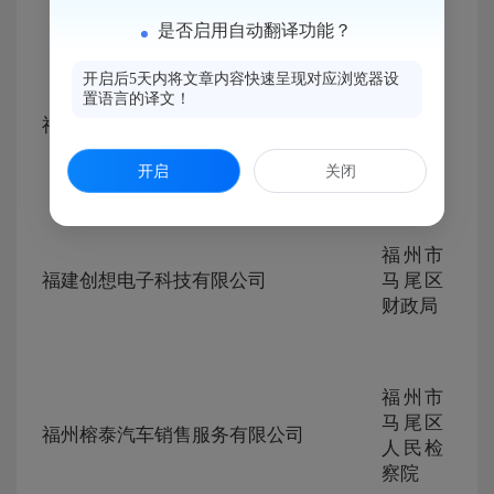
315
察院
是否启用自动翻译功能？
开启后5天内将文章内容快速呈现对应浏览器设
福州市
ZG-
置语言的译文！
马尾区
105
福建冠农新城科技有限公司
230
人民检
315
察院
开启
关闭
ZG-
福州市
105
福建创想电子科技有限公司
马尾区
230
财政局
315
福州市
ZG-
马尾区
105
福州榕泰汽车销售服务有限公司
230
人民检
316
察院