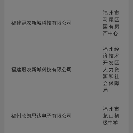
福州市
ZG-
马尾区
105
福建冠农新城科技有限公司
230
国有房
299
产中心
福州经
济技术
ZG-
开发区
105
福建冠农新城科技有限公司
人力资
230
源和社
297
会保障
局
ZG-
福州市
105
福州欣凯思达电子有限公司
龙山初
230
级中学
296