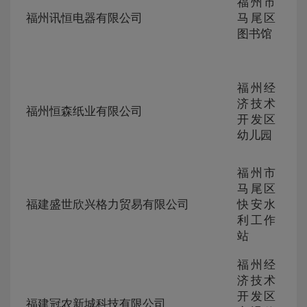
福州市
105
福州讯恒电器有限公司
马尾区
230
图书馆
277
福州经
ZG-
济技术
105
福州恒森纸业有限公司
230
开发区
275
幼儿园
福州市
ZG-
马尾区
105
福建盛世欣兴格力贸易有限公司
快安水
230
利工作
273
站
福州经
济技术
ZG-
开发区
105
福建冠农新城科技有限公司