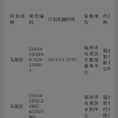
区划名
项目编
采购单
代理机
计划实施时间
称
码
位
构
福州市
[35010
福建省
马尾区
5]ZXFZ
智信招
[CS]20
2023/3/1 17:07
马尾区
大数据
标有限
22006-
服务中
公司
1
心
[35010
福州市
福州承
5]FZCZ
马尾区
哲招标
ZB[G
马尾区
水利中
代理有
K]2023
心
限公司
001