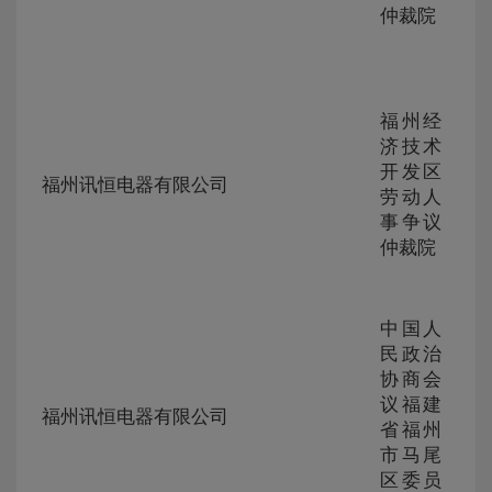
仲裁院
福州经
济技术
ZG-
开发区
105
福州讯恒电器有限公司
230
劳动人
304
事争议
仲裁院
中国人
民政治
协商会
ZG-
议福建
105
福州讯恒电器有限公司
230
省福州
302
市马尾
区委员