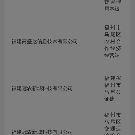
326
督管理
局本级
福州市
ZG-
马尾区
105
福建高盛达信息技术有限公司
农村合
230
作经济
324
经营站
福建省
ZG-
福州市
105
福建冠农新城科技有限公司
230
马尾公
323
证处
福州市
马尾区
ZG-
交通运
105
福建冠农新城科技有限公司