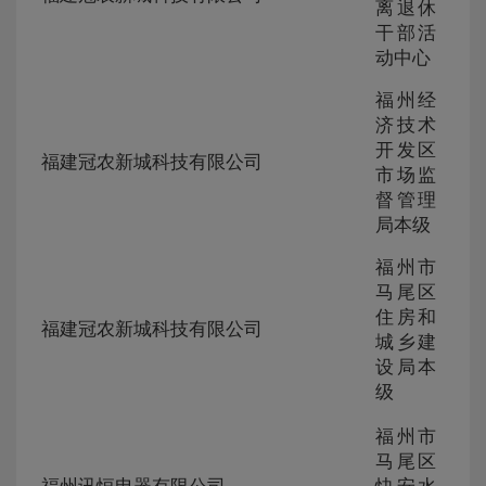
230
离退休
274
干部活
动中心
福州经
济技术
ZG-
开发区
105
福建冠农新城科技有限公司
230
市场监
266
督管理
局本级
福州市
马尾区
ZG-
住房和
105
福建冠农新城科技有限公司
230
城乡建
263
设局本
级
福州市
ZG-
马尾区
105