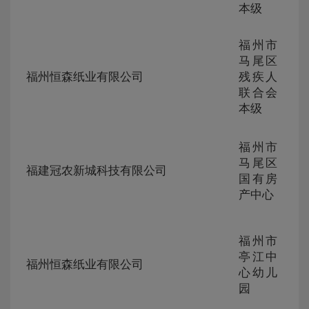
本级
福州市
ZG-
马尾区
105
福州恒森纸业有限公司
残疾人
230
联合会
246
本级
福州市
ZG-
马尾区
105
福建冠农新城科技有限公司
230
国有房
242
产中心
福州市
ZG-
亭江中
105
福州恒森纸业有限公司
230
心幼儿
242
园