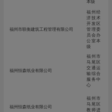
本级
福州经
济技术
ZG-
开发区
105
福州市联衡建筑工程管理有限公司
管理委
230
员会办
256
公室本
级
福州市
马尾区
ZG-
交通运
105
福州恒森纸业有限公司
230
输综合
253
服务中
心
福州市
ZG-
马尾区
105
福州恒森纸业有限公司
230
教师进