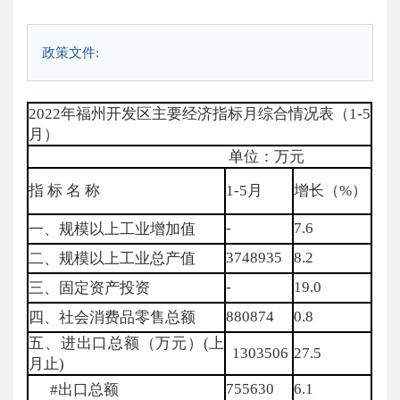
政策文件:
2022年福州开发区主要经济指标月综合情况表（1-5
月）
单位：万元
指 标 名 称
1-5月
增长（%）
-
7.6
一、规模以上工业增加值
3748935
8.2
二、规模以上工业总产值
-
19.0
三、固定资产投资
880874
0.8
四、社会消费品零售总额
五、进出口总额（万元）(上
1303506
27.5
月止)
755630
6.1
#出口总额