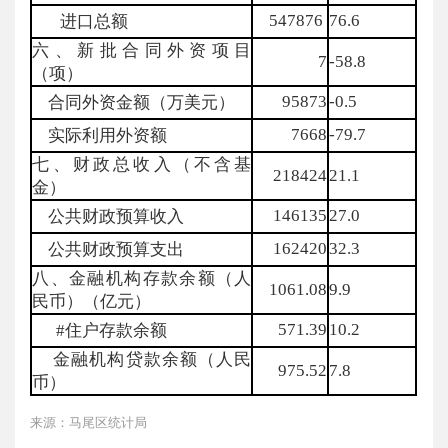
547876
76.6
进口总额
六、新批合同外资项目
7
-58.8
（项）
95873
-0.5
合同外资金额（万美元）
7668
-79.7
实际利用外资额
七、财政总收入（不含基
218424
21.1
金）
146135
27.0
公共财政预算收入
162420
32.3
公共财政预算支出
八、金融机构存款余额（人
1061.08
9.9
民币）（亿元）
571.39
10.2
#住户存款余额
金融机构贷款余额（人民
975.52
7.8
币）
来源：马尾区统计局