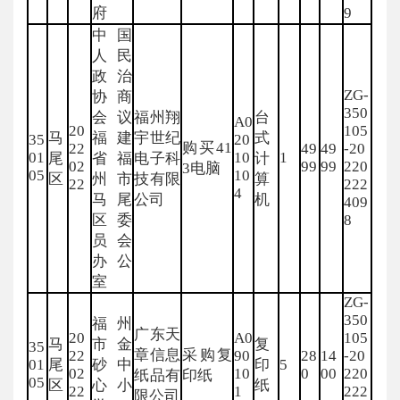
府
9
中国
人民
政治
ZG-
协商
350
会议
福州翔
台
A0
20
105
马
福建
宇世纪
式
35
20
购买41
22
49
49
-20
01
10
1
尾
省福
电子科
计
02
99
99
220
3电脑
05
10
区
州市
技有限
算
22
222
4
马尾
公司
机
409
区委
8
员会
办公
室
ZG-
350
福州
广东天
20
A0
105
马
市金
复
35
章信息
采购复
22
90
28
14
-20
01
尾
砂中
印
5
02
10
0
00
220
纸品有
印纸
05
区
心小
纸
22
1
222
限公司