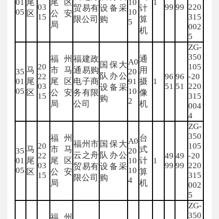
01
尾
尾区
10
1
03
99
99
220
贸易有
设备采
计
05
10
区
公安
15
315
限公司
购
算
5
局
002
机
5
ZG-
350
福州
福建政
通
A0
国保大
20
105
马
市马
通易购
用
35
20
队办公
22
96
96
-20
01
尾
尾区
电子商
91
摄
1
03
51
51
220
设备采
05
10
区
公安
务有限
像
15
315
购
2
局
公司
机
004
4
ZG-
350
福州
台
A0
福州市
国保大
20
105
马
市马
式
35
20
云之舟
队办公
22
49
49
-20
01
尾
尾区
10
计
1
03
99
99
220
贸易有
设备采
05
10
区
公安
算
15
315
限公司
购
4
局
机
002
5
ZG-
350
福州