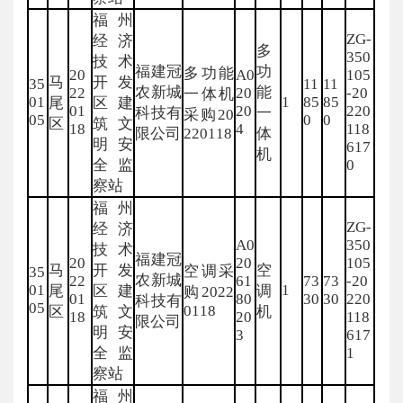
福州
ZG-
经济
多
350
技术
福建冠
功
多功能
20
A0
105
马
开发
35
11
11
农新城
能
22
20
-20
一体机
01
1
85
85
尾
区建
01
20
220
科技有
一
采购20
05
0
0
区
筑文
18
4
118
限公司
220118
体
明安
617
机
全监
0
察站
福州
ZG-
经济
A0
350
技术
福建冠
20
20
105
马
开发
空
空调采
35
农新城
22
61
73
73
-20
01
1
尾
区建
调
购2022
01
80
30
30
220
科技有
05
0118
区
筑文
机
18
20
118
限公司
明安
3
617
全监
1
察站
福州