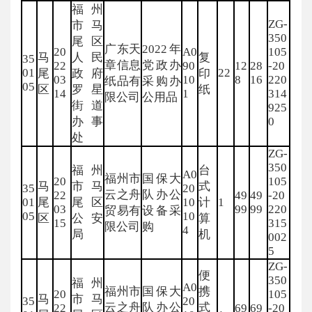
福州
ZG-
市马
350
尾区
广东天
2022年
20
A0
105
马
人民
复
35
章信息
党政办
22
90
12
28
-20
01
22
尾
政府
印
03
10
8
16
220
纸品有
采购办
05
区
罗星
纸
14
1
314
限公司
公用品
街道
925
办事
0
处
ZG-
350
福州
台
A0
福州市
国保大
20
105
马
市马
式
35
20
云之舟
队办公
22
49
49
-20
01
尾
尾区
10
计
1
03
99
99
220
贸易有
设备采
05
10
区
公安
算
15
315
限公司
购
4
局
机
002
5
ZG-
便
350
福州
A0
福州市
国保大
携
20
105
马
市马
35
20
云之舟
队办公
式
22
69
69
-20