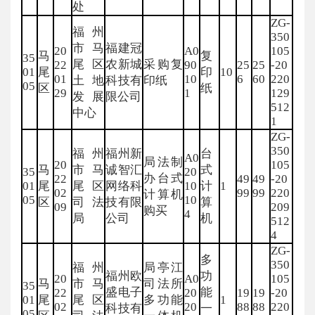
处
ZG-
福州
350
市马
福建冠
20
A0
105
马
复
35
尾区
农新城
采购复
22
90
25
25
-20
01
尾
印
10
01
10
6
60
220
土地
科技有
印纸
05
区
纸
29
1
129
发展
限公司
512
中心
1
ZG-
350
福州
福州新
台
A0
局法制
20
105
马
市马
诚智汇
式
35
20
办台式
22
49
49
-20
01
尾
尾区
网络科
10
计
1
02
99
99
220
计算机
05
10
区
司法
技有限
算
09
209
购买
4
局
公司
机
512
4
ZG-
多
350
福州
局亭江
福州欧
功
20
A0
105
马
市马
司法所
35
盛电子
能
22
20
19
19
-20
01
尾
尾区
多功能
1
02
20
88
88
220
科技有
一
05