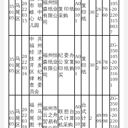
福州恒
20
A0
105
马
市琅
复
35
森纸业
复印纸
22
90
26
78
-20
01
尾
岐中
印
30
03
10
2
60
220
有限公
采购
05
区
心幼
纸
15
1
315
司
儿园
003
7
中共
ZG-
福州
350
经济
福州恒
纪委办
20
A0
105
马
技术
复
35
森纸业
公室复
22
90
26
78
-20
01
30
尾
开发
印
03
10
2
60
220
有限公
印纸购
05
区
区纪
纸
16
1
316
司
买
律检
109
查委
1
员会
ZG-
350
福州
台
A0
福州市
20
105
马
市马
联想台
式
35
20
云之舟
22
49
99
-20
01
尾
尾区
式计算
10
计
2
03
99
98
220
贸易有
05
10
区
图书
机采购
算
16
316