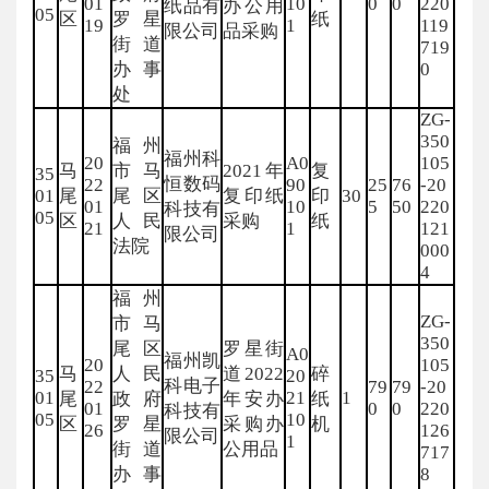
01
10
0
0
220
纸品有
办公用
05
区
罗星
纸
19
1
119
限公司
品采购
街道
719
办事
0
处
ZG-
350
福州
福州科
20
A0
105
马
市马
2021年
复
35
恒数码
22
90
25
76
-20
01
尾
尾区
复印纸
印
30
01
10
5
50
220
科技有
05
区
人民
采购
纸
21
1
121
限公司
法院
000
4
福州
ZG-
市马
350
尾区
罗星街
A0
福州凯
20
105
马
人民
道2022
碎
35
20
科电子
22
79
79
-20
01
21
1
尾
政府
年安办
纸
01
0
0
220
科技有
05
10
区
罗星
采购办
机
26
126
限公司
1
街道
公用品
717
办事
8