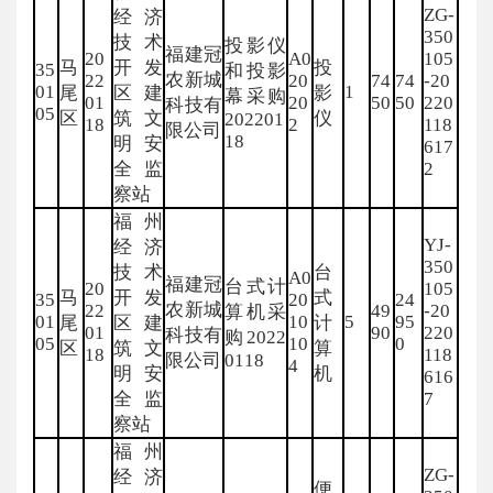
ZG-
经济
350
技术
投影仪
福建冠
20
A0
105
马
开发
投
35
和投影
农新城
22
20
74
74
-20
01
1
尾
区建
影
幕采购
01
20
50
50
220
科技有
05
区
筑文
仪
202201
18
2
118
限公司
18
明安
617
全监
2
察站
福州
YJ-
经济
350
技术
台
A0
福建冠
台式计
20
105
马
开发
式
35
20
24
农新城
22
49
-20
算机采
01
10
5
95
尾
区建
计
01
90
220
科技有
购2022
05
10
0
区
筑文
算
18
118
限公司
0118
4
明安
机
616
全监
7
察站
福州
ZG-
经济
便