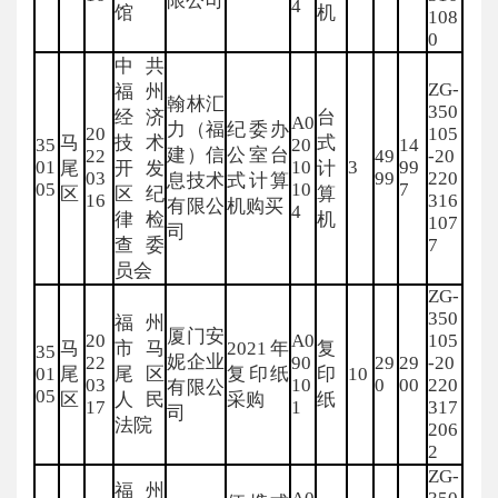
限公司
4
馆
机
108
0
中共
ZG-
福州
翰林汇
350
经济
台
A0
力（福
纪委办
20
105
马
技术
式
35
20
14
建）信
公室台
22
49
-20
01
10
3
99
尾
开发
计
03
99
220
息技术
式计算
05
10
7
区
区纪
算
16
316
有限公
机购买
4
律检
机
107
司
查委
7
员会
ZG-
350
福州
厦门安
20
A0
105
马
市马
2021年
复
35
妮企业
22
90
29
29
-20
01
尾
尾区
复印纸
印
10
03
10
0
00
220
有限公
05
区
人民
采购
纸
17
1
317
司
法院
206
2
ZG-
福州