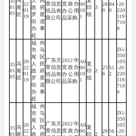
马
人民
复
35
章信息
党政办
22
90
28
84
-20
01
3
尾
政府
印
01
10
0
0
220
纸品有
办公用
05
区
罗星
纸
19
1
119
限公司
品采购
街道
719
办事
0
处
福州
ZG-
市马
350
尾区
广东天
2022年
20
A0
105
马
人民
复
35
章信息
党政办
22
90
25
51
-20
01
2
尾
政府
印
01
10
6
2
220
纸品有
办公用
05
区
罗星
纸
19
1
119
限公司
品采购
街道
719
办事
0
处
福州
ZG-
市马
350
尾区
广东天
2022年
20
A0
105
马
人民
复
35
章信息
党政办
22
90
28
56
-20
01
2
尾
政府
印