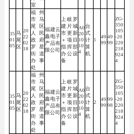
室
福州
ZG-
市马
上岐罗
350
尾区
建片城
台
A0
福建云
20
105
马
人民
市更新
式
35
20
鑫电子
22
49
49
-20
01
10
1
尾
政府
＋项目
计
02
99
99
220
产品有
05
10
区
罗星
指挥部
算
18
218
限公司
4
街道
办公设
机
924
办事
备
4
处
福州
ZG-
市马
上岐罗
350
尾区
建片城
台
A0
福建云
20
105
马
人民
市更新
式
35
20
鑫电子
22
49
99
-20
01
10
2
尾
政府
＋项目
计
02
99
98
220
产品有
05
10
区
罗星
指挥部
算
18
218
限公司
4
街道
办公设
机
924
办事
备
4
处