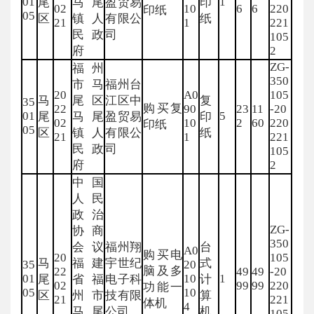
01
1
尾
马尾
盈贸易
印
02
10
6
6
220
印纸
05
区
镇人
有限公
纸
21
1
221
民政
司
105
府
2
ZG-
福州
350
市马
福州台
20
A0
105
马
尾区
江区中
复
35
购买复
22
90
23
11
-20
01
5
尾
马尾
盈贸易
印
02
10
2
60
220
印纸
05
区
镇人
有限公
纸
21
1
221
民政
司
105
府
2
中国
人民
政治
ZG-
协商
350
会议
福州翔
台
A0
购买电
20
105
马
福建
宇世纪
式
35
20
脑及多
22
49
49
-20
01
10
1
尾
省福
电子科
计
02
99
99
220
功能一
05
10
区
州市
技有限
算
21
221
体机
4
马尾
公司
机
105