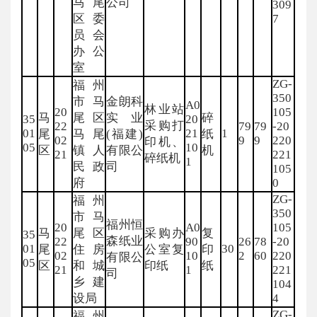
马尾
公司
309
区委
7
员会
办公
室
ZG-
福州
350
市马
金朗科
A0
林业站
20
105
马
尾区
实业
碎
35
20
采购打
22
79
79
-20
01
21
1
尾
马尾
(福建)
纸
02
9
9
220
印机、
05
10
区
镇人
有限公
机
21
221
碎纸机
1
民政
司
105
府
0
ZG-
福州
350
市马
福州恒
20
A0
105
马
尾区
采购办
复
35
森纸业
22
90
26
78
-20
01
30
尾
住房
公室复
印
02
10
2
60
220
有限公
05
区
和城
印纸
纸
21
1
221
司
乡建
104
设局
4
ZG-
福州