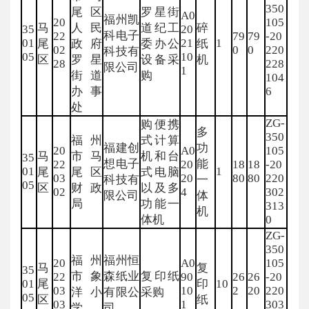
350
尾区
罗星街
A0
福州凯
20
105
马
人民
道纪工
碎
35
20
科电子
22
79
79
-20
01
21
1
尾
政府
委办公
纸
02
0
0
220
科技有
05
10
区
罗星
设备采
机
28
228
限公司
1
街道
购
104
办事
6
处
ZG-
购便携
多
350
福州
式计算
福建创
功
20
A0
105
马
市马
机和台
35
想电子
能
22
20
18
18
-20
01
1
尾
尾区
式电脑
03
20
80
80
220
科技有
一
05
区
财政
以及多
02
4
302
限公司
体
局
功能一
313
机
体机
0
ZG-
350
福州
福州恒
20
A0
105
马
复
35
市象
森纸业
复印纸
22
90
26
26
-20
01
尾
印
10
03
10
2
20
220
洋小
有限公
采购
05
区
纸
03
1
303
学
司