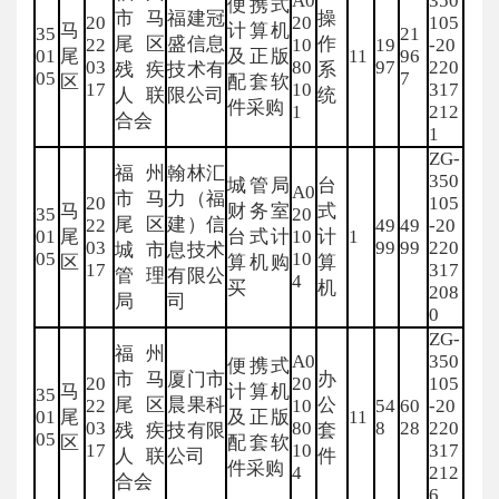
A0
350
便携式
市马
福建冠
操
20
20
105
马
计算机
35
21
尾区
盛信息
作
22
10
19
-20
01
尾
及正版
11
96
03
80
97
220
残疾
技术有
系
05
7
区
配套软
17
10
317
人联
限公司
统
件采购
1
212
合会
1
ZG-
福州
翰林汇
350
城管局
台
A0
市马
力（福
20
105
马
财务室
式
35
20
尾区
建）信
22
49
49
-20
01
尾
台式计
10
计
1
03
99
99
220
城市
息技术
05
10
区
算机购
算
17
317
管理
有限公
4
买
机
208
局
司
0
ZG-
福州
A0
350
便携式
市马
厦门市
办
20
20
105
马
计算机
35
尾区
晨果科
公
22
10
54
60
-20
01
尾
及正版
11
03
80
8
28
220
残疾
技有限
套
05
区
配套软
17
10
317
人联
公司
件
件采购
4
212
合会
6