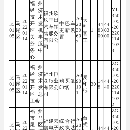
福州
YJ-
经济
福州玖
350
技术
A0
玖丰田
大
20
105
马
开发
中巴车
35
20
44
44
汽车销
型
22
-20
01
30
1
83
83
尾
区机
更新购
01
220
售服务
客
05
60
00
00
区
关事
置
14
114
有限公
车
2
务服
103
司
务中
3
心
ZG-
福州
350
经济
福州恒
20
A0
105
马
复
35
技术
森纸业
购买复
22
90
14
44
-20
01
尾
印
30
01
10
8
40
220
开发
有限公
印纸
05
区
纸
14
1
114
区总
司
103
工会
2
ZG-
福州
350
市马
台
A0
福建云
综合行
20
105
马
尾区
式
35
20
鑫电子
政执法
22
44
44
-20