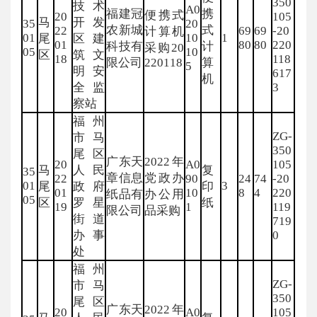
350
技术
A0
福建冠
携
便携式
20
105
马
开发
35
20
农新城
式
22
69
69
-20
计算机
01
10
1
尾
区建
01
80
80
220
科技有
计
采购20
05
10
区
筑文
18
118
限公司
220118
算
5
明安
617
机
全监
3
察站
福州
ZG-
市马
350
尾区
广东天
2022年
20
A0
105
马
人民
复
35
章信息
党政办
22
90
24
74
-20
01
3
尾
政府
印
01
10
8
4
220
纸品有
办公用
05
区
罗星
纸
19
1
119
限公司
品采购
街道
719
办事
0
处
福州
ZG-
市马
350
尾区
广东天
2022年
20
A0
105