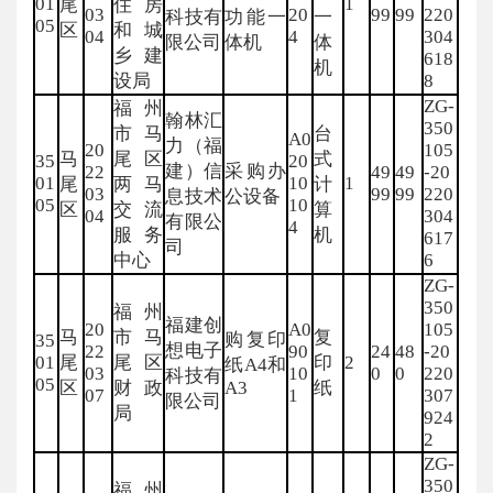
01
1
尾
住房
03
20
99
99
220
科技有
功能一
一
05
区
和城
04
4
304
限公司
体机
体
乡建
618
机
设局
8
ZG-
福州
翰林汇
350
市马
台
A0
力（福
20
105
马
尾区
式
35
20
建）信
采购办
22
49
49
-20
01
10
1
尾
两马
计
03
99
99
220
息技术
公设备
05
10
区
交流
算
04
304
有限公
4
服务
机
617
司
中心
6
ZG-
350
福州
福建创
20
A0
105
马
市马
复
购复印
35
想电子
22
90
24
48
-20
01
尾
尾区
印
2
纸A4和
03
10
0
0
220
科技有
05
区
财政
A3
纸
07
1
307
限公司
局
924
2
ZG-
350
福州