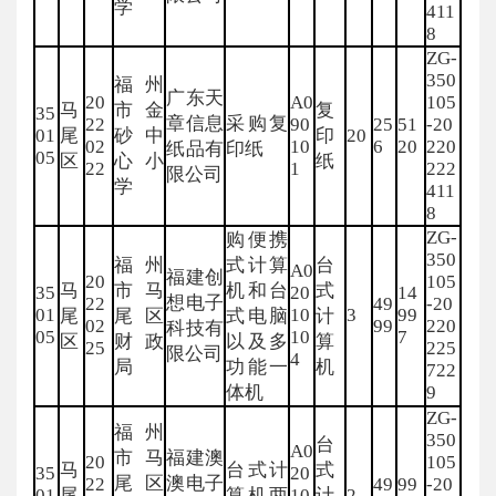
学
411
8
ZG-
350
福州
广东天
20
A0
105
马
市金
复
35
章信息
采购复
22
90
25
51
-20
01
尾
砂中
印
20
02
10
6
20
220
纸品有
印纸
05
区
心小
纸
22
1
222
限公司
学
411
8
ZG-
购便携
350
福州
式计算
台
A0
福建创
20
105
马
市马
机和台
式
35
20
14
想电子
22
49
-20
01
10
3
99
尾
尾区
式电脑
计
02
99
220
科技有
05
10
7
区
财政
以及多
算
25
225
限公司
4
局
功能一
机
722
体机
9
ZG-
福州
350
台
A0
市马
福建澳
20
105
马
台式计
式
35
20
尾区
澳电子
22
49
99
-20
01
尾
算机两
10
计
2