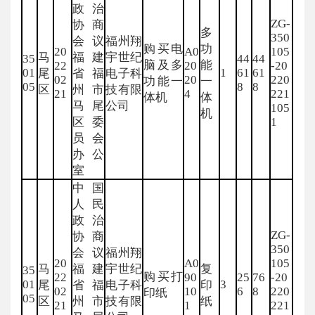
政治
ZG-
协商
多
350
会议
福州翔
购买电
功
20
A0
105
马
福建
宇世纪
35
44
44
脑及多
能
22
20
-20
01
1
61
61
尾
省福
电子科
02
20
220
功能一
一
05
8
8
区
州市
技有限
21
4
221
体机
体
马尾
公司
105
机
区委
1
员会
办公
室
中国
人民
政治
ZG-
协商
350
会议
福州翔
20
A0
105
马
福建
宇世纪
复
35
购买打
22
90
25
76
-20
01
3
尾
省福
电子科
印
02
10
6
8
220
印纸
05
区
州市
技有限
纸
21
1
221