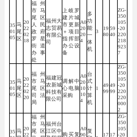
福州
ZG-
市马
上岐罗
多
350
尾区
建片城
福州大
功
20
A0
105
马
人民
市更新
35
志贸易
能
22
20
19
59
-20
01
3
尾
政府
＋项目
02
20
80
40
220
有限公
一
05
区
罗星
指挥部
18
4
218
司
体
街道
办公设
923
机
办事
备
7
处
ZG-
350
福州
台
A0
福建冠
20
105
马
市马
调解中
式
35
20
农新城
22
49
49
-20
01
尾
尾区
心电脑
10
计
1
02
99
99
220
科技有
05
10
区
司法
采购
算
20
220
限公司
4
局
机
000
2
ZG-
福州
350
市马
福州台
20
A0
105
马
尾区
江区中
复
35
购买复
22
90
17
17
-20