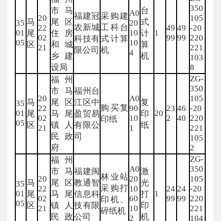
350
市马
台
A0
福建冠
采购建
20
105
马
尾区
式
35
20
农新城
工科台
22
49
49
-20
01
10
1
尾
住房
计
02
99
99
220
科技有
式计算
05
10
区
和城
算
21
221
限公司
机
4
乡建
机
103
设局
8
ZG-
福州
350
市马
福州台
20
A0
105
马
尾区
江区中
复
35
购买复
22
90
23
46
-20
01
20
尾
马尾
盈贸易
印
02
10
2
40
220
印纸
05
区
镇人
有限公
纸
21
1
221
民政
司
105
府
2
ZG-
福州
A0
350
市马
福建闽
激
林业站
20
20
105
马
尾区
教通智
光
35
采购打
22
10
24
24
-20
01
1
尾
马尾
信息科
打
02
60
99
99
220
印机、
05
区
镇人
技有限
印
21
10
221
碎纸机
民政
公司
机
2
104