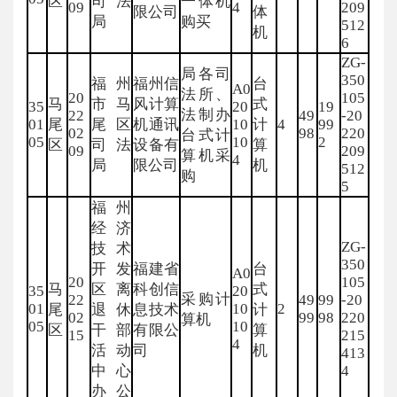
区
司法
一体机
09
4
209
限公司
体
局
购买
512
机
6
ZG-
局各司
350
福州
福州信
台
A0
法所、
20
105
马
市马
风计算
式
35
20
19
法制办
22
49
-20
01
尾
尾区
机通讯
10
计
4
99
02
98
220
台式计
05
10
2
区
司法
设备有
算
09
209
算机采
4
局
限公司
机
512
购
5
福州
经济
ZG-
技术
350
开发
福建省
台
A0
20
105
马
区离
科创信
式
35
20
采购计
22
49
99
-20
01
10
2
尾
退休
息技术
计
02
99
98
220
算机
05
10
区
干部
有限公
算
15
215
4
活动
司
机
413
中心
4
办公