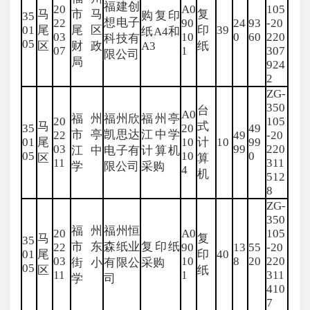
福建创
20
A0
105
马
市马
复
购复印
35
想电子
22
90
24
93
-20
01
尾
尾区
印
39
纸A4和
03
10
0
60
220
科技有
05
区
财政
A3
纸
07
1
307
限公司
局
924
2
ZG-
350
台
A0
福州
福州欣
福州亭
20
105
马
式
35
20
49
市亭
凯思达
江中学
22
49
-20
01
尾
10
计
10
99
03
99
220
江中
电子有
计算机
05
10
0
区
算
11
311
学
限公司
采购
4
机
512
8
ZG-
350
福州
福州恒
20
A0
105
马
复
35
市东
森纸业
复印纸
22
90
13
55
-20
01
尾
印
40
03
10
8
20
220
街小
有限公
采购
05
区
纸
11
1
311
学
司
410
7