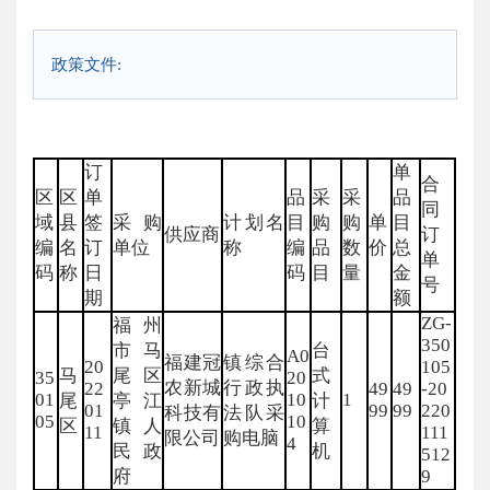
政策文件:
订
单
合
区
区
单
品
采
采
品
同
域
县
签
采购
计划名
目
购
购
单
目
供应商
订
编
名
订
单位
称
编
品
数
价
总
单
码
称
日
码
目
量
金
号
期
额
ZG-
福州
350
市马
台
A0
福建冠
镇综合
20
105
马
尾区
式
35
20
农新城
行政执
22
49
49
-20
01
10
1
尾
亭江
计
01
99
99
220
科技有
法队采
05
10
区
镇人
算
11
111
限公司
购电脑
4
民政
机
512
府
9