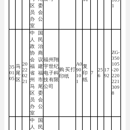
区委
1
员会
办公
室
中国
人民
政治
ZG-
协商
350
会议
福州翔
20
A0
105
马
福建
宇世纪
复
35
购买打
22
90
25
17
-20
01
7
尾
省福
电子科
印
02
10
6
92
220
印纸
05
区
州市
技有限
纸
21
1
221
马尾
公司
309
区委
8
员会
办公
室
中国
人民