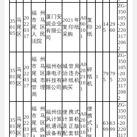
ZG-
350
福州
厦门安
20
A0
105
马
市马
2021年
复
35
妮企业
22
90
14
29
-20
01
尾
尾区
复印纸
印
20
03
10
5
00
220
有限公
05
区
人民
采购
纸
17
1
317
司
法院
206
2
ZG-
福州
350
A0
市马
福州创
城管局
20
105
马
碎
35
20
尾区
康电子
治违办
22
79
79
-20
01
尾
21
纸
1
03
5
5
220
城市
科技有
碎纸机
05
10
区
机
17
317
管理
限公司
购买
1
208
局
2
ZG-
福州
便
350
福州信
便携式
A0
市马
携
20
105
马
风计算
计算机
35
20
尾区
式
22
63
63
-20
01
尾
机通讯
及正版
10
1
03
99
99
220
残疾
计
05
10
区
设备有
配套软
17
317
人联
算