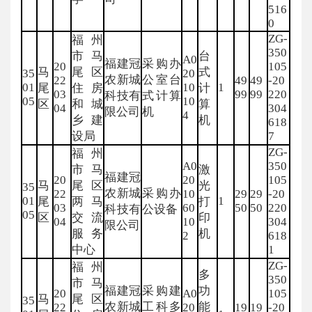
516
0
ZG-
福州
350
市马
台
A0
福建冠
采购办
20
105
马
尾区
式
35
20
农新城
公室台
22
49
49
-20
01
10
1
尾
住房
计
03
99
99
220
科技有
式计算
05
10
区
和城
算
04
304
限公司
机
4
乡建
机
618
设局
7
ZG-
福州
A0
350
市马
激
福建冠
20
20
105
马
尾区
光
35
农新城
采购办
22
10
29
29
-20
01
1
尾
两马
打
03
60
50
50
220
科技有
公设备
05
区
交流
印
04
10
304
限公司
服务
机
2
618
中心
1
ZG-
福州
多
350
市马
福建冠
采购建
功
20
A0
105
马
尾区
35
农新城
工科多
能
22
20
19
19
-20