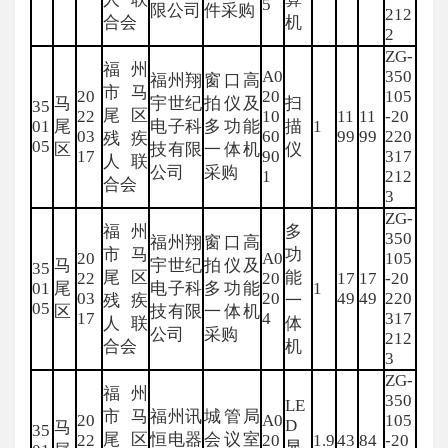
5
限公司
件采购
212
合会
机
2
ZG-
福州
A0
350
福州翔
窗口高
市马
20
20
105
马
宇世纪
拍仪及
扫
35
尾区
22
10
11
11
-20
01
尾
电子科
多功能
描
1
03
60
99
99
220
残疾
05
区
技有限
一体机
仪
17
90
317
人联
公司
采购
1
212
合会
3
ZG-
福州
多
350
福州翔
窗口高
市马
功
20
A0
105
马
宇世纪
拍仪及
35
尾区
能
22
20
17
17
-20
01
尾
电子科
多功能
1
03
20
49
49
220
残疾
一
05
区
技有限
一体机
17
4
317
人联
体
公司
采购
212
合会
机
3
ZG-
福州
350
LE
市马
福州讯
城管局
20
A0
105
D
马
35
尾区
恒电器
会议室
22
20
1.9
43
84
-20
显