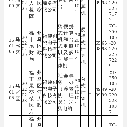
02
99
98
220
人民
商务有
05
10
区
台
算
25
225
检察
限公司
4
机
717
院
3
ZG-
购便携
便
350
福州
式计算
A0
福建创
携
20
105
马
市马
机和台
35
20
想电子
式
22
65
65
-20
01
10
1
尾
尾区
式电脑
02
98
98
220
科技有
计
05
10
区
财政
以及多
25
225
限公司
算
5
局
功能一
722
机
体机
9
YJ-
福州
社会事
350
市马
台
A0
福建创
务办
20
105
马
尾区
式
35
20
想电子
（养老
22
49
49
-20
01
10
1
尾
亭江
计
02
99
99
220
科技有
协理
05
10
区
镇人
算
28
228
限公司
员）采
4
民政
机
103
购电脑
府
7
福州
ZG-
市马