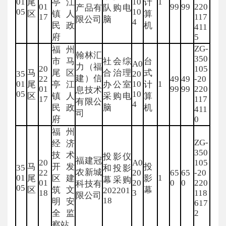
01
10
1
尾
亭江
计
01
99
99
220
产品有
队购电
05
10
区
镇人
算
17
117
限公司
脑
4
民政
机
411
府
5
ZG-
福州
翰林汇
350
市马
社会综
台
A0
力（福
20
105
马
尾区
合治理
式
35
20
建）信
22
49
49
-20
01
10
1
尾
亭江
办公室
计
01
99
99
220
息技术
05
10
区
镇人
采购电
算
17
117
有限公
4
民政
脑
机
411
司
府
0
福州
ZG-
经济
350
技术
投影仪
福建冠
20
A0
105
马
开发
投
35
和投影
农新城
22
20
65
65
-20
01
1
尾
区建
影
幕采购
01
20
0
0
220
科技有
05
区
筑文
幕
202201
18
3
118
限公司
18
明安
617
全监
2
察站