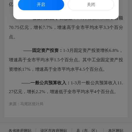
亿元，增长
6.7%
，增速高于全市平均水平
0.4
个百分点
。
开启
关闭
——
社会消费品零售
总
额：
1-3
月
社会消费品零售额
70.75
亿元，增长
7.7%
，增速高于全市平均水平
3.3
个百分
点
。
——
固定资产投资
：
1-3
月
固定资产投资增长
6.8%
，
增速高于全市平均水平
1.5
个百分点。其中工业固定资产投
资增长
17%
，增速高于全市平均水平
4.5
个百分点
。
——
一般公共预算收入：
1-3
月
一般公共预算收入
11.
27
亿元，增长
2.2%
，增速低于全市平均水平
4
个百分点。
来源：马尾区统计局
各省政府网站
设区市政府网站
县（市、区）
本区网站