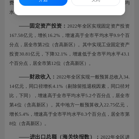
费品零售总额206.97亿元，增长1.4%，增速低于全市平均
水平1.5个百分点，居全市第9位。
——
固定资产投资：
2022年全区实现固定资产投资
167.58亿元，增长16.2%，增速高于全市平均水平9.9个百
分点，居全市第2位（含高新区）。其中实现工业固定资产
投资30.81亿元，下降32.1%，增速低于全市平均水平43.1
个百分点，居全市第12位（含高新区）。
——
财政收入：
2022年全区实现一般预算总收入34.
14亿元，同口径增长4.1%（剔除留抵退税因素，同口径对
比，下同），增速高于全市平均水平5.2个百分点，居全市
第4位（含高新区）。其中地方一般预算收入22.75亿元，
增长5.4%，增速高于全市平均水平0.3个百分点，居全市第
8位（含高新区）。
——
进出口总额（海关快报数）：
2022年全区进