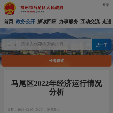
登录
首页
政务公开
解读回应
办事服务
互动交流
走进
搜一下
长者模式
马尾区2022年经济运行情况
分析
日期：2023-02-07 15:25
浏览量：