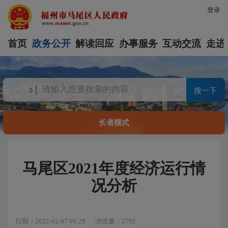
登录
首页
政务公开
解读回应
办事服务
互动交流
走进
搜一下
长者模式
马尾区2021年度经济运行情
况分析
日期：2022-02-07 09:29
浏览量：2792