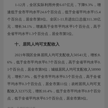
1-12月，全区实际利用外资6.07亿元，下降9.3%，增
速低于全市平均水平24.6个百分点，低于全省平均水平15.4
个百分点，居全市第9位。全区1-11月进出口总值311.38亿
元，增长34.1%，增速高于全市平均水平1个百分点，高于
全省平均水平1.3个百分点，居全市第5位。
十、居民人均可支配收入
2021年我区全体居民人均可支配收入50541元，增长8.
6%，低于全市平均水平0.7个百分点，高于全省平均水平0.
1个百分点，居全市第9位；城镇居民人均可支配收入58990
元，增长7.9%，低于全市平均水平0.5个百分点，高于全省
平均水平0.3个百分点，居全市第11位；农村居民人均可支
配收入32375元，增长10.4%，低于全市平均水平0.8个百分
点，低于全省平均水平0.5个百分点，居全市第9位。