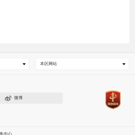
本区网站
微博
务中心