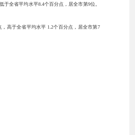
点，低于全省平均水平8.4个百分点，居全市第9位。
分点，高于全省平均水平 1.2个百分点，居全市第7