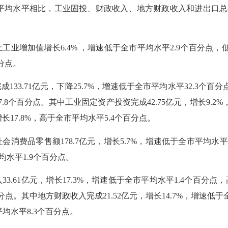
市平均水平相比，工业固投、财政收入、地方财政收入和进出口总
以上工业增加值增长6.4% ，增速低于全市平均水平2.9个百分点
分点。
完成133.71亿元，下降25.7%，增速低于全市平均水平32.3个
7.8个百分点。其中工业固定资产投资完成42.75亿元，增长9.
17.8%，高于全市平均水平5.4个百分点。
现社会消费品零售额178.7亿元，增长5.7%，增速低于全市平均水
均水平1.9个百分点。
入33.61亿元，增长17.3%，增速低于全市平均水平1.4个百分
百分点。其中地方财政收入完成21.52亿元，增长14.7%，增速低
平均水平8.3个百分点。