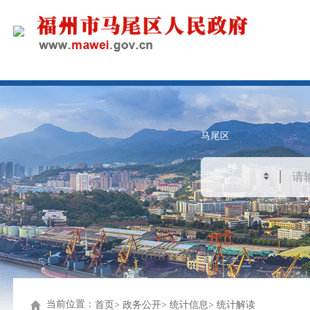
马尾区
当前位置：
首页
政务公开
统计信息
统计解读