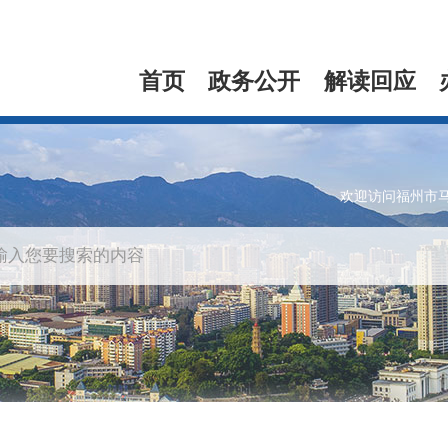
首页
政务公开
解读回应
欢迎访问福州市