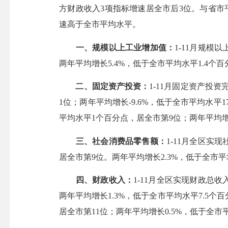
方财政收入3项指标增速居全市后3位。与省
速高于全市平均水平。
一、
规模以上工业增加值：
1-11月规模
两年平均增长5.4%，低于全市平均水平1.4个百
二、
固定资产投资：
1-11月固定资产投资
1位；两年平均增长-9.6%，低于全市平均水平1
平均水平1个百分点，居全市第9位；两年平均增长
三、
社会消费品零售额：
1-11月全区实
居全市第9位。两年平均增长2.3%，低于全市平
四、
财政收入：
1-11月全区实现财政总收
两年平均增长1.3%，低于全市平均水平7.5个
居全市第11位；两年平均增长0.5%，低于全市