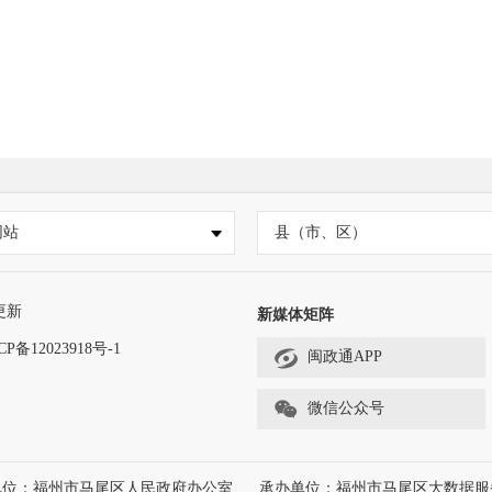
网站
县（市、区）
更新
新媒体矩阵
CP备12023918号-1
闽政通APP
微信公众号
单位：福州市马尾区人民政府办公室
承办单位：福州市马尾区大数据服