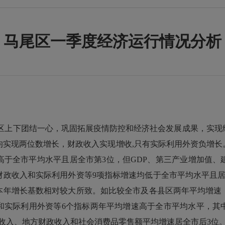
马尾区一季度经济运行情况分析
区上下团结一心，巩固拓展疫情防控和经济社会发展成果，实现
均实现两位数增长，财政收入实现增收,只有实际利用外资负增
高于全市平均水平且居全市第3位，但GDP、第三产业增加值、
财政收入和实际利用外资等9项指标增速均低于全市平均水平且居
本年增长基数相对较大所致。如比较全市及各县区两年平均增速
和实际利用外资等
6个指标两年平均增速高于全市平均水平，
其
收入、地方财政收入和社会消费品零售额平均增速居全市后3位