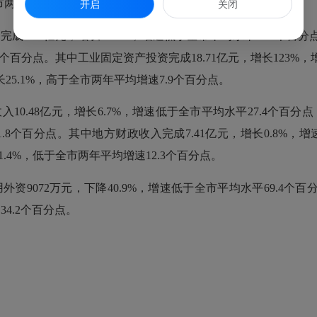
市两年平均增速
4.5个百分点
。
开启
关闭
资完成
55.6亿元，增长15.2%，增速低于全市平均水平17.9个百
.4个百分点
。其中工业固定资产投资完成
18.71亿元，增长123
5.1%，
高于全市两年平均增速
7.9个百分点
。
收入
10.48亿元，增长6.7%，
增速
低于全市平均水平
27.4个百分
1.8个百分点
。其中地方财政收入完成
7.41亿元，增长0.8%，
增
.4%
，
低于全市两年平均增速
12.3个百分点
。
用外资
9072万元，下降40.9%，
增速
低于全市平均水平
69.4个
速
34.2个百分点
。