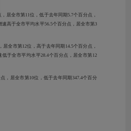
分点，居全市第11位，低于去年同期5.7个百分点，
%，增速高于全市平均水平56.5个百分点，居全市第3
点，居全市第12位，高于去年同期14.5个百分点，
速
低于全市平均水平
28.4个百分点，居全市第12
百分点，居全市第10位，低于去年同期347.4个百分