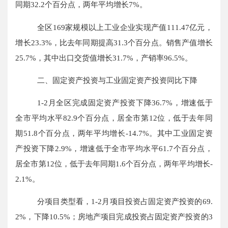
同期
32.2个百分点，两年平均增长7%。
全区
16
9
家规模以上工业企业实现产值
111.47
亿元，
增长
23.3%，比去年同期提高31.3个百分点
。销售产值
增长
25.7
%，其中出口交货值
增长
31.7
%，产销率9
6.5
%。
二、
固定资产投资与工业固定资产投资同比下降
1-
2
月全区完成固定资产投资
下降
36.7%，增速低于
全市平均水平82.9个百分点，居全市第12位
，
低于去年同
期
51.8个百分点，两年平均增长-14.7%
。其中工业固定资
产投资
下降
2.9%，增速低于全市平均水平61.7个百分点，
居全市第12位
，
低于去年同期
1.6个百分点，两年平均增长-
2.1%
。
分项目类型看，
1-2月
项目投资占固定资产投资的
69.
2
%，
下降
10.5
%；房地产项目完成投资占固定资产投资的
3