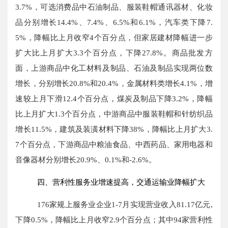
3.7%
，可选消费品中石油制品、服装鞋帽通讯器材、化妆
品分别增长
14.4%
、
7.4%
、
6.5%
和
6.1%
，汽车类下降
7.
5%
，降幅比上月收窄
4
个百分点，但家居建材降幅进一步
扩大比上月扩大
3.3
个百分点，下降
27.8%
。商品批发方
面，上游商品中化工材料及制品、石油及制品实现两位数
增长，分别增长
20.8%
和
20.4%
，金属材料类增长
4.1%
，增
速较上月下滑
12.4
个百分点，煤炭及制品下降
3.2%
，降幅
比上月扩大
1.3
个百分点，中游商品中服装鞋帽和针纺织品
增长
11.5%
，建筑及装潢材料下降
38%
，降幅比上月扩大
3.
7
个百分点，下游商品中粮油食品、中西药品、家用电器和
音像器材分别增长
20.9%
、
0.1%
和
-2.6%
。
四、营利性服务业增速提高，交通运输业降幅扩大
176
家规上服务业企业
1-7
月实现营业收入
81.17
亿元
,
下降
0.5%
，降幅比上月收窄
2.9
个百分点；其中
94
家营利性