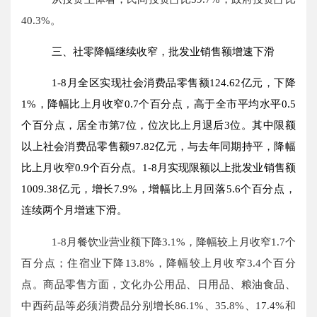
40.3%
。
三、社零降幅继续收窄，批发业销售额增速下滑
1-
8
月全区实现社会消费品零售额
124.62
亿元，下降
1
%，降幅比上月收窄
0.7
个百分点，
高于全市平均水平
0.5
个百分点，居全市第
7
位，位次比上月退后
3
位。其中限额
以上社会消费品零售额
97.82
亿元，与去年同期持平，降幅
比上月收窄
0.9
个百分点。
1-8
月实现限额以上批发业销售额
1009.38
亿元，增长
7.9%
，增幅比上月回落
5.6
个百分点，
连续两个月增速下滑。
1-8
月餐饮业营业额下降
3.1%
，
降幅较上月收窄
1.7
个
百分点；
住宿业下降
13.8%
，
降幅较上月收窄
3.4
个百分
点
。商品零售方面，文化办公用品、日用品、粮油食品、
中西药品等必须消费品分别增长
86.1%
、
35.8%
、
17.4%
和