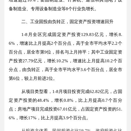
备制造业、专用设备制造业等
8
个行业负增长。
二、
工业固投由负转正，固定资产投资增速回升
1-
8
月全区完成固定资产投资
129.83
亿元，增长
8.
6
%，增速比上月提高
2
个百分点，高于全市平均水平
2.2
个
百分点，居全市第
9
位，排名与上月持平；其中工业固定资
产投资
27.79
亿元，增长
10.2
%，增速比上月提高
10.2
个百
分点，由负转正
，高于全市平均水平
3.6
个百分点，居全市
第
6
位，较上月前进
2
位。
从项目类型看，
1-8
月
项目投资完成
62.82
亿元，占固
定资产投资的
48.4%
，
增长
0.8
%，比上月提高
0.7
个百分
点
；房地产项目完成投资
67.01
亿元，占固定资产投资的
51.
6%
，
增长
17
%，比上月提高
3.9
个百分点
。
从投资主体看，民间投资占比
59.7%
，政府投资占比