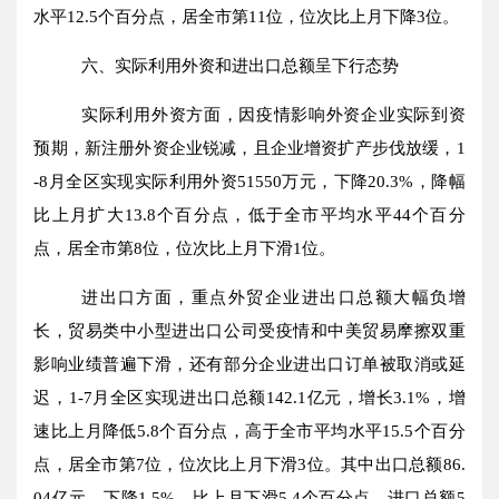
水平
12.5
个百分点，居全市第
11
位，位次比上月下降
3
位
。
六、实际利用外资和进出口总额呈下行态势
实际利用外资方面，因疫情影响外资企业实际到资
预期，新注册外资企业锐减，且企业增资扩产步伐放缓，
1
-
8
月全区实现实际利用外资
51550
万元，下降
20.3
%，降幅
比上月扩大
13.8
个百分点，低
于全市平均水平
44
个百分
点，居全市第
8
位，位次比上月下滑
1
位
。
进出口方面，重点外贸企业进出口总额大幅负增
长，贸易类中小型进出口公司受疫情和中美贸易摩擦双重
影响业绩普遍下滑，还有部分企业进出口订单被取消或延
迟，
1-7
月全区实现进出口总额
142.1
亿元，增长
3.1
%，增
速比上月降低
5.8
个百分点，高于全市平均水平
15.5
个百分
点，居全市第
7
位，位次比上月下滑
3
位
。其中出口总额
86.
04
亿元，下降
1.5
%，比上月下滑
5.4
个百分点，进口总额
5