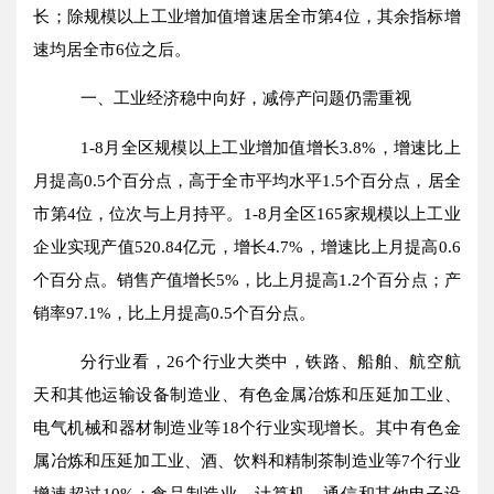
长；除
规模以上工业增加值
增速居全市第
4
位，其余指标增
速均居全市
6
位之后。
一、工业经济稳中向好，减停产问题仍需重视
1-
8
月全区规模以上工业增加值增长
3.8
%，增速比上
月提高0.
5
个百分点，高于全市平均水平
1.5
个百分点，居全
市第4位，位次与上月持平。1-
8
月全区165家规模以上工业
企业实现产值
520.84
亿元，增长
4.7
%，增速比上月提高
0.6
个百分点。销售产值增长
5
%，比上月提高
1.2
个百分点；产
销率
97.1
%，比上月提高0.
5
个百分点。
分行业看，
26
个行业大类中，铁路、船舶、航空航
天和其他运输设备制造业、有色金属冶炼和压延加工业、
电气机械和器材制造业等
18
个行业实现增长。其中有色金
属冶炼和压延加工业、酒、饮料和精制茶制造业等
7
个行业
增速超过
10%
；食品制造业、计算机、通信和其他电子设