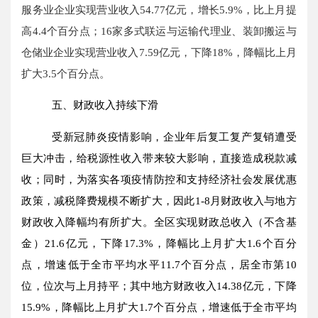
服务业企业实现营业收入
54.77
亿元，增长
5.9%
，比上月提
高
4.4
个百分点；
16
家多式联运与运输代理业、装卸搬运与
仓储业企业实现营业收入
7.59
亿元，下降
18%
，降幅比上月
扩大
3.5
个百分点。
五、财政收入持续下滑
受新冠肺炎疫情影响，企业年后复工复产复销遭受
巨大冲击，给税源性收入带来较大影响，直接造成税款减
收；同时，为落实各项疫情防控和支持经济社会发展优惠
政策，减税降费规模不断扩大，因此1-
8
月财政收入与地方
财政收入降幅均有所扩大。全区实现财政总收入（不含基
金）
21.6
亿元
，下降
17.3
%，降幅比上月扩大
1.6
个百分
点，
增速低于全市平均水平
11.7
个百分点，居全市第
10
位，位次与上月持平；其中地方财政收入
14.38
亿元，下降
15.9
%，降幅比上月扩大
1.7
个百分点，
增速低于全市平均