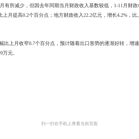
月有所减少，但因去年同期当月财政收入基数较低，
1-11月
比上月
提高
0.2
个百分点；地方财政收入
22.2
亿元，增长
4.2
%，比
幅比上月收窄
0.7个百分点，
预计随着出口形势的逐渐好转，增
09
万元。
扫一扫在手机上查看当前页面