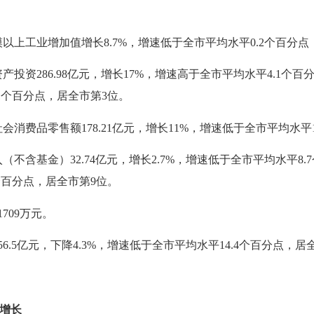
模以上工业增加值增长
8.
7
%，增速低于全市平均水平
0.2个百分点
资产投资
2
86.98
亿元，增长
1
7
%，增速高于全市平均水平
4.1
个百
1
个百分点，居全市第
3
位。
社会消费品零售额
1
78.21
亿元，增长
11
%，增速低于全市平均水平
入（不含基金）
3
2.74
亿元，增长
2.
7
%，增速低于全市平均水平
8.7
个百分点，居全市第
9
位。
1709
万元。
56.5
亿元，下降
4.3
%，增速低于全市平均水平
1
4.4
个百分点，居
增长