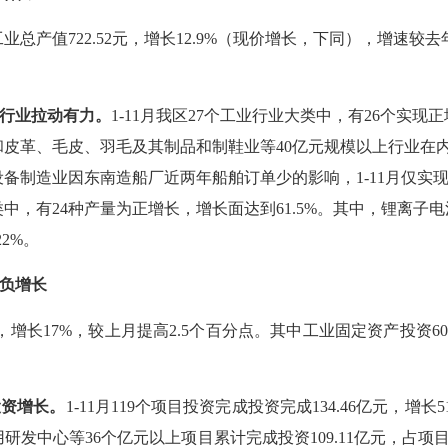
工业总产值722.52元，增长12.9%（现价增长，下同），增速较去
行业拉动有力
。
1-1
1
月我区
27个工业行业大类中，有
26个实现
皮革、毛皮、羽毛及其制品和制鞋业等40亿元规模以上行业在
设备制造业因东南造船厂近两年船舶订单少的影响，
1-11月仅实
类中，有24
种
产量为正增长，增长面达到
61.5%。其中，锂离
.22%。
负增长
，
增长
17
%，
较
上月提高
2
.5
个百分点
。其中工业固定资产投资
60
投资增长
。
1-1
1
月
11
9
个项目投资完成投资完成
1
3
4.46
亿元，增长
5
用研发中心等
36个
亿元以上项目
累计完成投资
109.11亿元，占项目