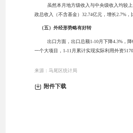
虽然本月地方级收入与中央级收入均较上
政总收入（不含基金）
32.74
亿元，增长
2.
7
%，
（五）外经形势
略有好转
出口方面，出口
总额
1-10月
下降
4.3
%，
降
一个大项目，
1-1
1
月累计实现实际利用外资
517
来源：马尾区统计局
附件下载