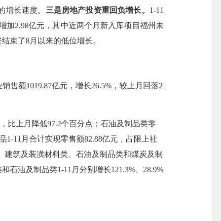
以上的增长速度。
三是
房地产投资
重回负增长
。
1-1
1
月增加2.98亿元，其中
近两个月
新入库项目
福州未
投资结束了8月以来的低位增长
。
销售额1019.87亿元，增长26.5%，较上月回落2
2%，比上月降低97.2个百分点；石油及制品类零
品
1-11月合计实现
零售额
82.88亿元，
占限上社
类、建筑及装潢材料类
、
石油及制品类
和煤炭及制
类和石油及制品类
1-11月分别增长121.3%、28.9%