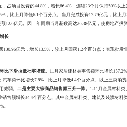
亿元，占项目投资的44.8%，增长66.4%，连续23个月保持50%
.5%
，比上月
降低
6.1
个百分点。
当月完成投资
17.79亿元，比上
资
额
1
2.6
亿元
。因上年同期当月基数高达
26.38亿元，使房地产
增长
额
130.96亿元，增长13.5%，较上月回落1.2个百分点；实现批发业
环比下滑拉低社零增速
。
11月家居建材类零售额环比增长157.
点；汽车类环比增长7.8%，比上月降低4.4个百分点
。
以上三类消费
作用减弱。
二是主要
大宗商品销售额三升一降。
1-11月金属材料
发业销售额
增长
34.4个百分点
。
其中金属材料类、建筑及装潢材料
.0%。