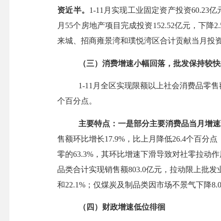
资近半。
1-11月实现工业固定资产投资60.23
月
5
5
个房地产项目完成投资
1
5
2.52
亿元，
下降
2
来城、
招商雍景湾和璞悦湾区
合计贡献当月
投
（三）
消费增速小幅回落，批发保持较快
1-1
1
月全区实现限额以上社会消费品零售
个百分点。
主要特点：一是
部分主要消费品当月增速
售额环比增长17.9%，比上月降低26.4个百分
零的
63.3%，其环比增速下滑导致对社零拉动
品类合计
实现销售额
803.0亿元，拉动限上批
和22.1%；
仅
煤炭及制品类因市场不景气下降
8
（四）
财政增速
低位徘徊