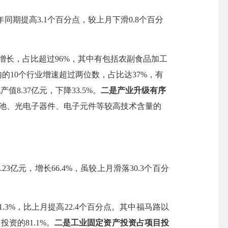
年同期提高3.1个百分点
，较上月下滑
0.8个百分
正增长，占比超过96%，其中有包括农副食品加工
内的
10个
行业增速超过
两位数
，占比达
37%，有
现产值8.37亿元，下降33.5%。
二是
产业升级有序
子电池、光电子器件、电子元件等较高技术含量的
.23
亿元，增长
66.4
%，
虽
较上月滑落
30.3
个百分
1.3
%，比上月
提高
22.4
个百分点。
其中
福马路以
投资的81.1%
。
二是
工业固定资产投资占项目投