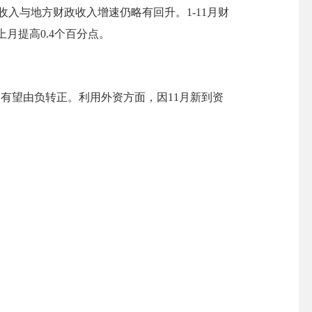
财政收入与地方财政收入增速仍略有回升。
1-1
1
月财
上月
提高
0.4
个百分点。
速有望由负转正
。利用外资方面，
因
11月新到资