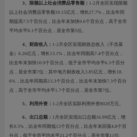
3、
限额以上社会消费品零售额：
1-2月全区实现限额
以上社会消费品零售额19.15亿元，增长27.7%，比去年同
期提高7.5个百分点，比
去年末加快
9.6个百分点，高于全市
平均水平8.1个百分点，居全市第5位。
4、财政收入：
1-2月全区实现财政总收入（不含基
金）
6.26
亿元，增长
13.1
%，
比去年同期高
7.4个百分点，
比去年末加快10.9个百分点，
低于全市平均水平
6.3
个百分
点，居全市第
7
位；其中地方财政收入
3.85
亿元，增长
18.
6
%，
比去年同期高
13.3个百分点，比去年末加快7.3个百分
点，高
于全市平均水平
1.7
个百分点，居全市第
7
位。
5、利用外资：
1-2月全区实际利用外资
8028万元。
6、出口总额：
1月全区实现出口总额
16.99
亿元，增
长
0
.5%，
比去年同期低
13个百分点，比去年末回落4.8个百
分点，低于
全市平均水平
21.2
个百分点，居全市第
11
位。