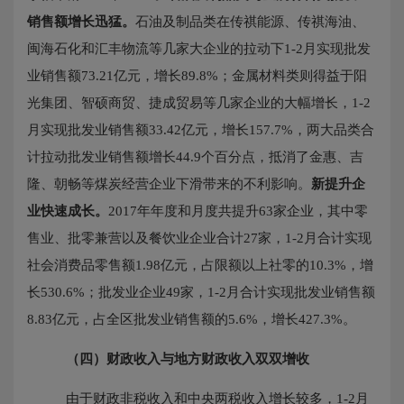
销售额增长迅猛。
石油及制品类在传祺能源、传祺海油、
闽海石化和汇丰物流等几家大企业的拉动下
1-2月实现批发
业销售额73.21亿元，增长89.8%；金属材料类则得益于阳
光集团、智硕商贸、捷成贸易等几家企业的大幅增长，1-2
月实现批发业销售额33.42亿元，增长157.7%，两大品类合
计拉动批发业销售额增长44.9个百分点，抵消了金惠、吉
隆、朝畅等煤炭经营企业下滑带来的不利影响。
新提升企
业快速成长。
2017年年度和月度共提升63家企业，其中零
售业、批零兼营以及餐饮业企业合计27家，1-2月合计实现
社会消费品零售额1.98亿元，占限额以上社零的10.3%，增
长530.6%；批发业企业49家，1-2月合计实现批发业销售额
8.83亿元，占全区批发业销售额的5.6%，增长427.3%。
（四）
财政收入与地方财政收入双双增收
由于财政非税收入和中央两税收入增长较多，
1-2月