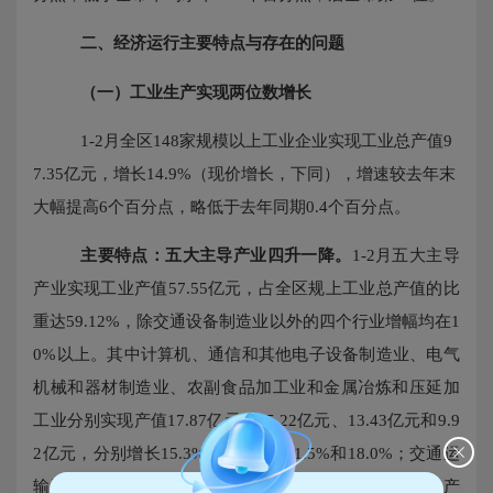
二、
经济运行主要特点与存在的问题
（一）工业生产实现两位数增长
1-2月全区148家
规模以上工业企业实现工业总产值
9
7.35
亿元，增长
14.9
%
（现价增长，下同），增速较
去年末
大幅提高
6个百分点，略低于去年同期0.4个百分点
。
主要特点：五大主导产业四升一降。
1-2月五大主导
产业实现工业产值57.55亿元，占全区规上工业总产值的比
重达59.12%，
除交通设备制造业以外的四个行业增幅均在
1
0%以上。其中计算机、通信和其他电子设备制造业、电气
机械和器材制造业、农副食品加工业和金属冶炼和压延加
工业分别实现产值17.87亿元、15.22亿元、13.43亿元和9.9
2亿元，分别增长15.3%、11.1%、21.5%和18.0%；交通运
输设备制造业受东南造船厂近两年船舶订单少的影响，产