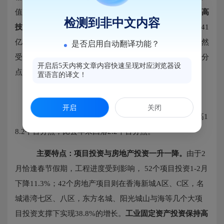
值持续下降，1-2月仅实现产值1.12亿元，下降55.3%。
高
检测到非中文内容
技术产业增长较快。
33家高技术产业1-2月实现产值30.41
亿元，占全区规上工业总产值的31.2%，增长12.7%，
虽然
是否启用自动翻译功能？
受到华映显示转型影响占比较去年同期减少
17.4个百分
开启后5天内将文章内容快速呈现对应浏览器设
点，
增速较去年同期低
3.2个百分点，但仍保持较快增长。
置语言的译文！
（二）固定资产投资规模持续扩大
开启
关闭
1-2月全区固定资产投资增长12%，比去年同期提高1
8.2个百分点，
比去年末回落
2.2个百分点。
主要特点：项目投资与房地产投资一升一降。
由于
2
月恰逢春节假期，工程进度受到影响， 52个项目投资1-2月
下降11.3%；42个房地产项目则在香海新城A区、C区，名
城港湾七区、八区，东方名城、阳光城山与海等几个大项
目投资支撑下实现38.8%的增长。
工业固定资产投资保持高