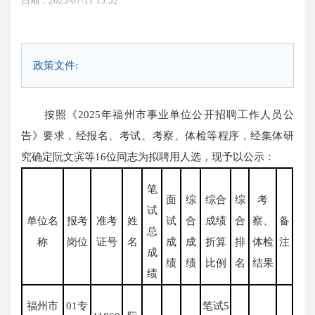
日期：2025-07-11 15:52
政策文件:
按照《2025年福州市事业单位公开招聘工作人员公
告》要求，经报名、考试、考察、体检等程序，经集体研
究确定阮文滨等16位同志为拟聘用人选，现予以公示：
笔
面
综
综合
综
考
试
单位名
报考
准考
姓
试
合
成绩
合
察、
备
总
称
岗位
证号
名
成
成
折算
排
体检
注
成
绩
绩
比例
名
结果
绩
福州市
01专
笔试5