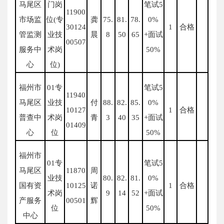
马尾区
门岗
笔试5
11900
市场监
位(专
龚
75.
81.
78.
0%
30124
1
合格
管监测
业技
晨
8
50
65
+面试
00507
服务中
术岗
50%
心
位)
福州市
01专
笔试5
11940
马尾区
业技
付
88.
82.
85.
0%
10127
1
合格
普查中
术岗
青
3
40
35
+面试
01409
心
位
50%
福州市
01专
笔试5
马尾区
11870
周
业技
80.
82.
81.
0%
国有资
10125
诺
1
合格
术岗
9
14
52
+面试
产服务
00501
辉
位
50%
中心