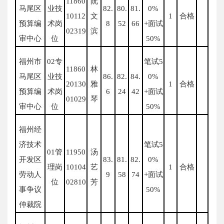
11860
阮
马尾区
业技
82.
80.
81.
0%
10112
文
1
合格
预算编
术岗
8
52
66
+面试
02319
滨
审中心
位
50%
福州市
02专
笔试5
11860
林
马尾区
业技
86.
82.
84.
0%
20130
雅
1
合格
预算编
术岗
6
24
42
+面试
01029
琴
审中心
位
50%
福州经
济技术
笔试5
01管
11950
汤
开发区
83.
81.
82.
0%
理岗
10104
艺
1
合格
劳动人
9
58
74
+面试
位
02810
芳
事争议
50%
仲裁院