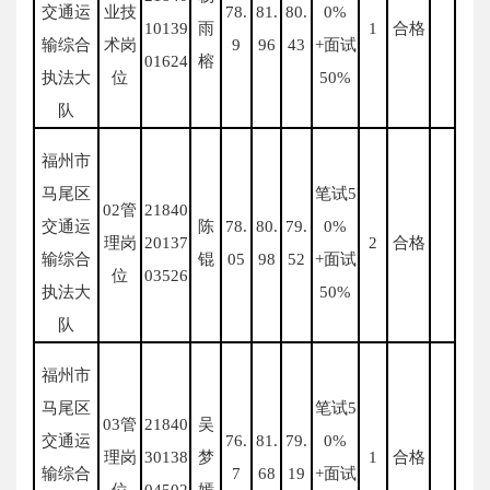
交通运
业技
78.
81.
80.
0%
10139
雨
1
合格
输综合
术岗
9
96
43
+面试
01624
榕
执法大
位
50%
队
福州市
马尾区
笔试5
02管
21840
交通运
陈
78.
80.
79.
0%
理岗
20137
2
合格
输综合
锟
05
98
52
+面试
位
03526
执法大
50%
队
福州市
马尾区
笔试5
03管
21840
吴
交通运
76.
81.
79.
0%
理岗
30138
梦
1
合格
输综合
7
68
19
+面试
位
04502
嫣