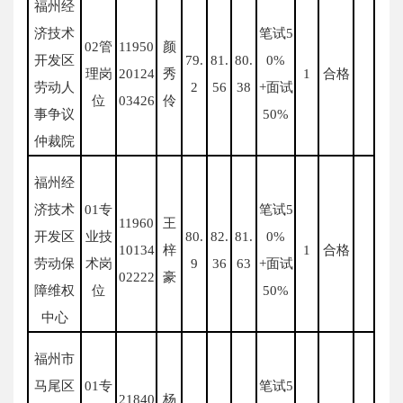
福州经
济技术
笔试5
02管
11950
颜
开发区
79.
81.
80.
0%
理岗
20124
秀
1
合格
劳动人
2
56
38
+面试
位
03426
伶
事争议
50%
仲裁院
福州经
济技术
01专
笔试5
11960
王
开发区
业技
80.
82.
81.
0%
10134
梓
1
合格
劳动保
术岗
9
36
63
+面试
02222
豪
障维权
位
50%
中心
福州市
马尾区
01专
笔试5
21840
杨