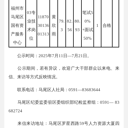
福州市
03专
笔试5
马尾区
11870
黄
业技
79.
82.
80.
0%
国有资
30136
欣
1
合格
术岗
3
56
93
+面试
产服务
01313
雨
位
50%
中心
公示时间：2025年7月11日—7月21日。
公示期间，若有异议，欢迎广大干部群众以来电、来
信、来访等方式反映情况。
联系电话：马尾区人社局：0591—83683644
马尾区纪委监委驻区委组织部纪检监察组：0591— 83
682724
来信来访地址：马尾区罗星西路59号人力资源大厦四