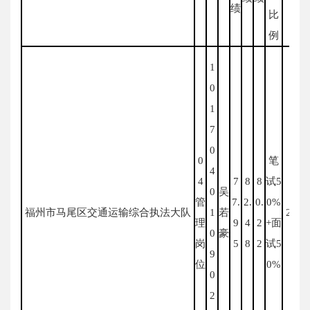
绩
比
例
1
0
1
7
0
0
笔
4
4
7
8
8
试5
0
吴
管
7.
2.
0.
0%
福州市马尾区交通运输综合执法大队
1
若
2
合
理
9
4
2
+面
0
豪
岗
5
8
2
试5
9
位
0%
0
2