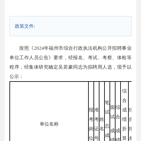
政策文件:
按照《2024年福州市综合行政执法机构公开招聘事业
单位工作人员公告》要求，经报名、考试、考察、体检等
程序，经集体研究确定吴若豪同志为拟聘用人选，现予以
公示：
综
合
笔
面
综
报
准
成
综
试
试
合
考
考
姓
绩
合
察
单位名称
总
岗
证
名
折
排
体
成
成
成
位
号
算
名
结
绩
绩