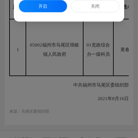
职位及代
开启
关闭
序号
单位及代码
姓名
码
05002福州市马尾区琅岐
01党政综合
1
黄春树
镇人民政府
办一级科员
中共福州市马尾区委组织部
2021年8月16日
来源：马尾区委组织部