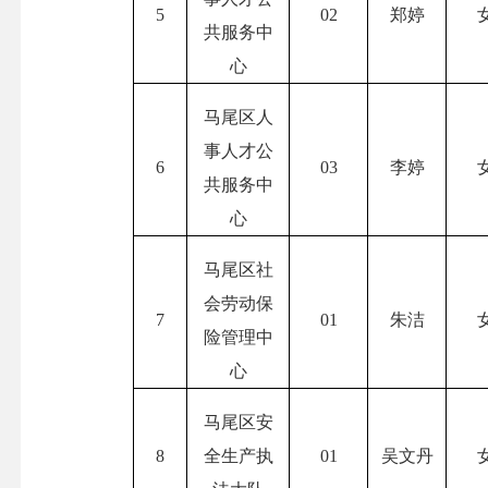
5
02
郑婷
共服务中
心
马尾区人
事人才公
6
03
李婷
共服务中
心
马尾区社
会劳动保
7
01
朱洁
险管理中
心
马尾区安
8
全生产执
01
吴文丹