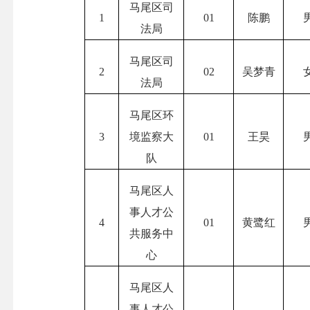
马尾区司
1
01
陈鹏
法局
马尾区司
2
02
吴梦青
法局
马尾区环
3
境监察大
01
王昊
队
马尾区人
事人才公
4
01
黄鹭红
共服务中
心
马尾区人
事人才公