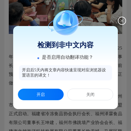
检测到非中文内容
会上，区预制菜产业发展协会会长念海强汇报了2025
年协会工作，明确了今年工作的重点与方向。高学强监事
是否启用自动翻译功能？
长详细汇报了2024年度协会财务报告。参会人员围绕当前
开启后5天内将文章内容快速呈现对应浏览器设
预制菜产业的发展实际，展开了热烈的讨论与交流，真正
置语言的译文！
做到了凝心聚力，共谋发展。
开启
关闭
值得一提的是，会议期间福建省冷冻食品协会、福州
市佛跳墙产业协会、马尾区预制菜产业发展协会三会联盟
正式启动。福建省冷冻食品协会执行会长、福州泽霖食品
有限公司董事长王坤建，福州市佛跳墙产业协会会长、福