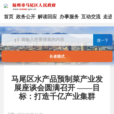
首页
政务公开
解读回应
办事服务
互动交流
走进
搜一下
长者模式
马尾区水产品预制菜产业发
展座谈会圆满召开 ——目
标：打造千亿产业集群