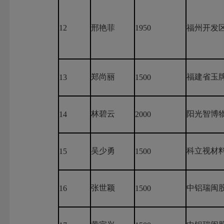
12
邢艳菲
1950
福州开发
郑尚丽
福建省玉
13
1500
林碧云
阳光智博
14
2000
吴少勇
科立视材
15
1500
张世颖
中铝瑞闽
16
1500