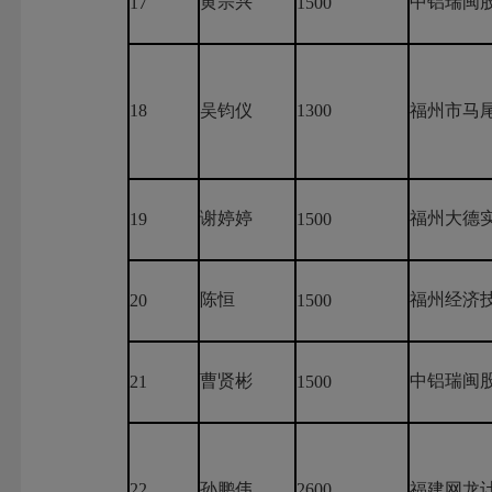
黄宗兴
中铝瑞闽
17
1500
18
吴钧仪
1300
福州市马
谢婷婷
福州大德
19
1500
陈恒
福州经济
20
1500
曹贤彬
中铝瑞闽
21
1500
22
孙鹏伟
2600
福建网龙