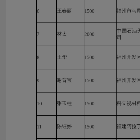
王春丽
福州市马
6
1500
中国石油
林太
7
2000
司
王华
福州开发
8
1500
谢育宝
福州开发
9
1500
张玉柱
科立视材
10
1500
陈钰婷
福建阿拉
11
1500