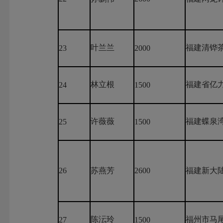
叶兰兰
福建清铧
23
2000
林立根
福建省亿
24
1500
许薇薇
福建蝶泉
25
1500
26
苏燕芳
2600
福建新大
陈沄玲
福州市马
27
1500