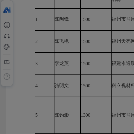
陈闽锋
福州市马
1
1500
陈飞艳
福州天亮
2
1500
李龙英
福建永通
3
1500
骆明文
科立视材
4
1500
5
陈钧渺
1300
福州市马