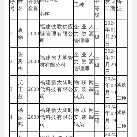
序
姓
补贴
书
发证
备
工种
号
名
金额
等
日期
注
名称
级
2024
福建铁联供应
企业人
年01
袁
三
1
2000
链管理有限公
力资源
月29
娟
级
司
管理师
日
2024
陈
企业人
年01
福建省大地管
三
2
2000
秀
力资源
月29
桩有限公司
级
梅
管理师
日
2024
吴
福建新大陆时
物联网
紧缺
年02
三
3
2600
正
代科技有限公
安装调
月19
级
兹
司
试员
工种
日
2024
杨
福建新大陆时
物联网
紧缺
年02
三
4
2600
振
代科技有限公
安装调
月19
级
邦
司
试员
工种
日
2024