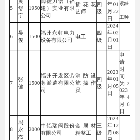
黄
闽捷力信（福
紧缺
年01
插花花
四
5
1950
舒
建）实业有限
月22
艺师
级
宁
公司
工种
日
2024
年02
吴
福州永虹电力
四
6
1500
电工
月01
俊
设备有限公司
级
日
申
请
时
2023
福州开发区劳
消防设
间
年01
张
四
7
1500
务派遣有限公
施操作
为2
月05
健
级
司
员
023
日
年4
月6
日
2023
冯
年12
中铝瑞闽股份
金属材
三
8
2000
永
月08
有限公司
精整工
级
杰
日