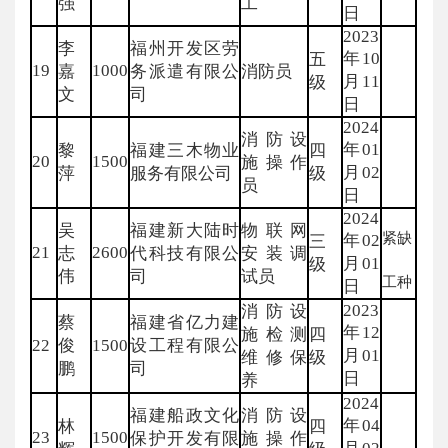
强
工
日
2023
李
福州开发区劳
年10
五
19
1000
嘉
务派遣有限公
消防员
月11
级
文
司
日
2024
消防设
年01
黎
福建三木物业
四
20
1500
施操作
月02
萍
服务有限公司
级
员
日
2024
吴
福建新大陆时
物联网
紧缺
年02
三
21
2600
志
代科技有限公
安装调
月01
级
伟
司
试员
工种
日
2023
消防设
蔡
福建省亿力建
年12
施检测
四
22
俊
1500
设工程有限公
月01
维修保
级
鹏
司
日
养
2024
福建船政文化
消防设
年04
林
四
23
1500
保护开发有限
施操作