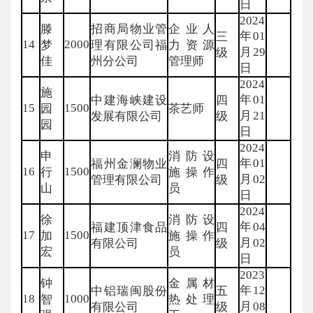
日
2024
滕
招商局物业管
企业人
年01
三
14
2000
梦
理有限公司福
力资源
月29
级
佳
州分公司
管理师
日
2024
施
年01
中建海峡建设
四
15
1500
园
茶艺师
月21
发展有限公司
级
园
日
2024
申
消防设
年01
福州金澜物业
四
16
1500
行
施操作
月02
管理有限公司
级
山
员
日
2024
徐
消防设
年04
福建顶津食品
四
17
1500
加
施操作
月02
有限公司
级
宏
员
日
2023
钟
金属材
年12
中铝瑞闽股份
五
18
1000
智
热处理
月08
有限公司
级