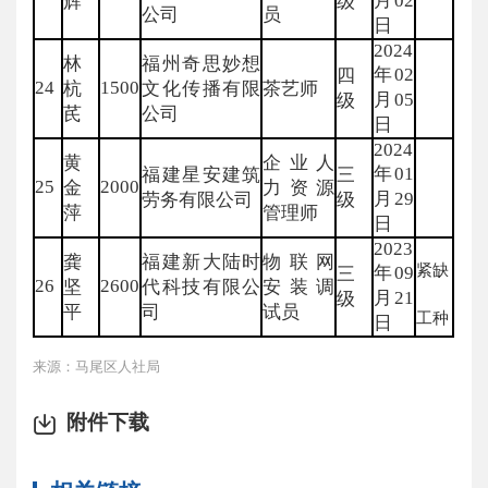
月02
辉
级
公司
员
日
2024
林
福州奇思妙想
年02
四
24
1500
杭
文化传播有限
茶艺师
月05
级
芪
公司
日
2024
黄
企业人
年01
福建星安建筑
三
25
2000
金
力资源
月29
劳务有限公司
级
萍
管理师
日
2023
龚
福建新大陆时
物联网
紧缺
年09
三
26
2600
坚
代科技有限公
安装调
月21
级
平
司
试员
工种
日
来源：马尾区人社局
附件下载