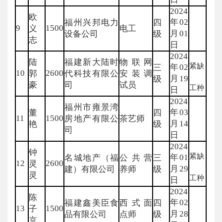
2024
欧
年02
福州兴邦电力
四
9
1500
义
电工
月01
设备公司
级
志
日
2024
陆
福建新大陆时
物联网
紧缺
年02
三
10
2600
郭
代科技有限公
安装调
月19
级
豪
司
试员
工种
日
2024
福州市雍景湾
年03
董
四
11
1500
房地产有限公
茶艺师
月14
艳
级
司
日
2024
钟
紧缺
年01
名城地产（福
公共营
三
12
2600
灵
月29
建）有限公司
养师
级
灵
工种
日
2024
陈
年02
福建鑫美臣食
西式面
四
13
1500
子
月28
品有限公司
点师
级
京