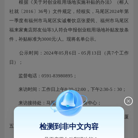
根据《关于对创业租用场地实施补贴的办法》（榕人
社就〔2016〕36号）文件规定，经核实，马尾区2024年第
一季度有福州市马尾区实诚餐饮店张爱民、福州市马尾区
福来家禽店郑友仙等3人符合申报创业租用场地补贴发放条
件，补贴标准为3000元/人。现将名单公示。
公示时间：2024年05月6日 - 05月13日（共7个工作
日）；
监督电话：0591-83980895；
来访时间：工作日上午8:30-12:00，下午2:30-5：30；
来访接待处：马尾区公共就业服务中心；
来信投递：福州市马尾区罗星西路59号人力资源大厦
检测到非中文内容
五楼（邮政编码：350015）。