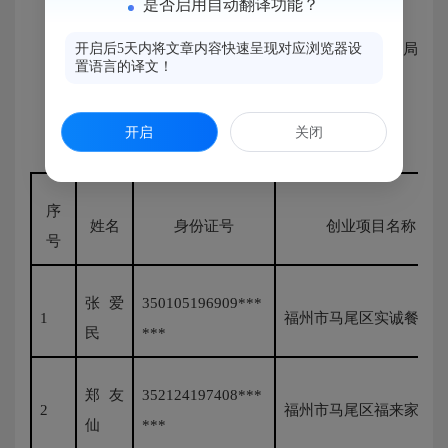
是否启用自动翻译功能？
附件：个人创业租用场地补贴拟发放花名册
福州经济技术开发区人力资源和社会保障局
开启后5天内将文章内容快速呈现对应浏览器设
置语言的译文！
2024年5月6日
开启
关闭
个人创业租用场地补贴拟发放花名册
序
姓名
身份证号
创业项目名称
号
张爱
350105196909***
1
福州市马尾区实诚餐饮
民
***
郑友
352124197408***
2
福州市马尾区福来家禽
仙
***