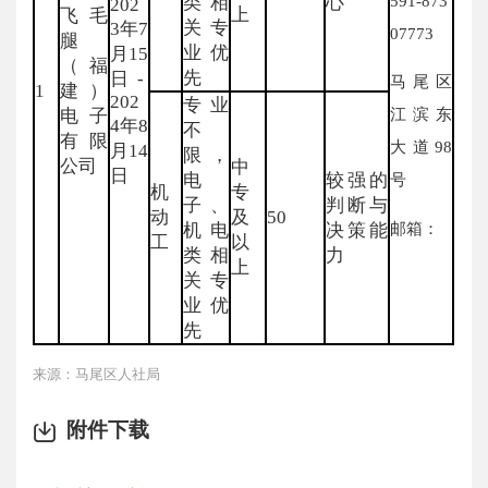
591-873
类相
心
202
上
飞毛
关专
3年7
07773
腿
业优
月15
（福
先
日-
马尾区
1
建）
202
专业
江滨东
电子
4年8
不
有限
大道98
月14
限，
公司
中
日
电
较强的
号
机
专
子、
判断与
动
及
50
邮箱：
机电
决策能
工
以
类相
力
上
关专
业优
先
来源：马尾区人社局
附件下载