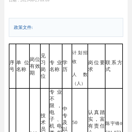
日期：2023-08-25 09:09
政策文件:
计划招
见
岗位
收
序
单位
习
专业
学
岗位要
联系方
有效
号
名称
岗
名称
历
求
式
期
人数
位
（人）
专业
不
限，
中
电
认真踏
技
专
子、
实，富
术
及
50
陈宇锋0
机电
有责任
员
以