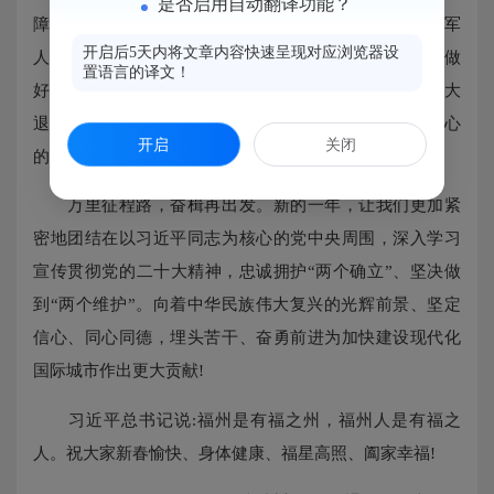
是否启用自动翻译功能？
障体系，积极落实各项优抚优待政策，全面开展退役军
开启后5天内将文章内容快速呈现对应浏览器设
人、其他优抚对象建档立卡和优待证的申领发放，持续做
置语言的译文！
好移交安置和优抚褒扬工作。这些工作都离不开全区广大
退役军人及其他优抚对象的关心支持:在此，向您表示衷心
开启
关闭
的感谢!
万里征程路，奋楫再出发。新的一年，让我们更加紧
密地团结在以习近平同志为核心的党中央周围，深入学习
宣传贯彻党的二十大精神，忠诚拥护“两个确立”、坚决做
到“两个维护”。向着中华民族伟大复兴的光辉前景、坚定
信心、同心同德，埋头苦干、奋勇前进为加快建设现代化
国际城市作出更大贡献!
习近平总书记说:福州是有福之州，福州人是有福之
人。祝大家新春愉快、身体健康、福星高照、阖家幸福!