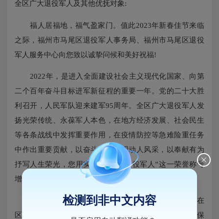
全区广大退役军人及其他优抚对象:
福人居福地，福气盈家门。值此2023年新春佳节来临
之际，福州市马尾区退役军人事务局、福州市马尾区退役
军人服务中心向您致以诚挚问候和美好祝福!
2022年，是进入全面建设社会主义现代化国家、向第
二个百年奋斗目标进军新征程的重要一年。党的二十大胜
利召开，人民军队迎来建军95周年。全区广大退役军人发
扬光荣传统、永葆军人本色，在地方经济发展、社会民生
等各条战线中发挥重要作用，在疫情防控等急难险重任务
中作出重要贡献，以奋斗姿态展现动人风采，以奉献有为
抒写人生荣光，您用实际行动为“退役军人”这一荣誉称号
增光添彩!
检测到非中文内容
过去的一年，马尾区获评新一届省级双拥模范城，在
区委、区政府的坚强领导下，马尾区建强退役军人服务保