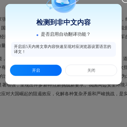
强大的基础，但倘若没有相应的国防实力和军事能力作后盾，经
检测到非中文内容
，国家越是富甲四海，就越会引来贪婪的目光和入侵之祸。我国北
是否启用自动翻译功能？
经济总量占世界的1/3，但军事落后，数十万军队竟被数千英
力量作支撑，和平发展只能是一厢情愿。
开启后5天内将文章内容快速呈现对应浏览器设置语言的
译文！
为世界和平与发展作出自己的贡献。“万物并育而不相害，道
有我、我中有你的“互嵌”式关系结构。习近平总书记就曾多次
开启
关闭
梦的过程，必将是全球战略格局重塑的过程。这不可避免地会成为
显著增强，呈现出许多新特点新挑战新要求。我国周边安全环境
效应对大国崛起的阻遏效应，化解各种复杂矛盾和严峻挑战，是