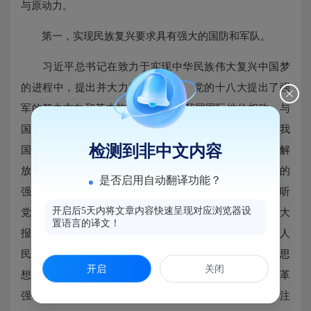
与原动力。
第一，实现民族复兴要求具有强大的国防和军队。
习近平总书记在致力于实现中华民族伟大复兴中国梦
的进程中，提出并大力推进强军梦。党的十八大提出了强
军的努力方向和基本构想：“建设与我国国际地位相称、与
国家安全和发展利益相适应的巩固国防和强大军队，是我
检测到非中文内容
国现代化建设的战略任务。”在十二届全国人大一次会议解
放军代表团全体会议上，习近平总书记提出了新形势下的
是否启用自动翻译功能？
强军目标，也可以说是强军梦的本质属性，即建设一支“听
开启后5天内将文章内容快速呈现对应浏览器设
党指挥、能打胜仗、作风优良”的人民军队。在党的十九大
置语言的译文！
报告中，习近平总书记特别指出：“必须全面贯彻党领导人
民军队的一系列根本原则和制度，确立新时代党的强军思
开启
关闭
想在国防和军队建设中的指导地位，坚持政治建军、改革
强军、科技兴军、依法治军，更加注重聚焦实战，更加注