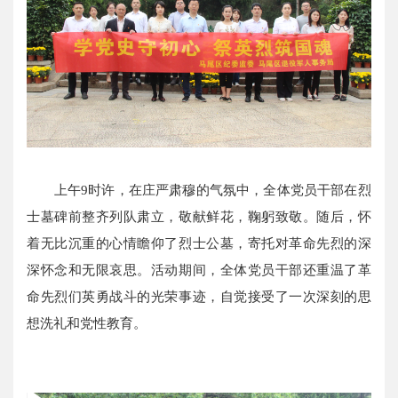
上午9时许，在庄严肃穆的气氛中，全体党员干部在烈
士墓碑前整齐列队肃立，敬献鲜花，鞠躬致敬。随后，怀
着无比沉重的心情瞻仰了烈士公墓，寄托对革命先烈的深
深怀念和无限哀思。活动期间，全体党员干部还重温了革
命先烈们英勇战斗的光荣事迹，自觉接受了一次深刻的思
想洗礼和党性教育。