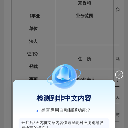
宗旨和
负责
业务范围
《事业
单位
法人
证书》
住
所
马尾
登载
事项
法定代表人
丁祥
检测到非中文内容
开办资金
33
（
是否启用自动翻译功能？
经费来源
财政
开启后5天内将文章内容快速呈现对应浏览器设
置语言的译文！