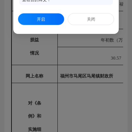
举办单位
福州
开启
关闭
资产
损益
年初数（万元）
情况
30.57
网上名称
福州市马尾区马尾镇财政所
对《条
例》和
实施细