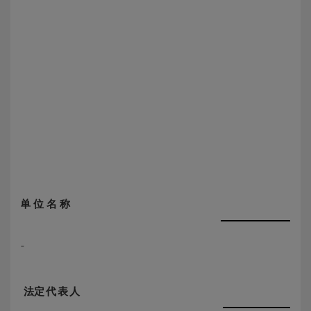
单 位 名 称
法
定代表
人