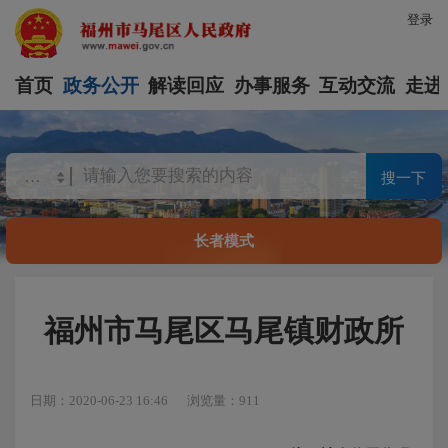
登录
首页
政务公开
解读回应
办事服务
互动交流
走进
搜一下
长者模式
福州市马尾区马尾镇财政所
日期：2020-06-23 16:46
浏览量：911