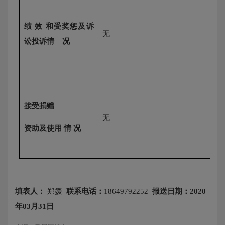
绩
效
和受奖惩及诉
无
讼投诉情
况
接受捐赠
无
资助及使用
情
况
填表人：
郑媛
联系电话：
18649792252
报送日期：
2020
年
03
月
31
日