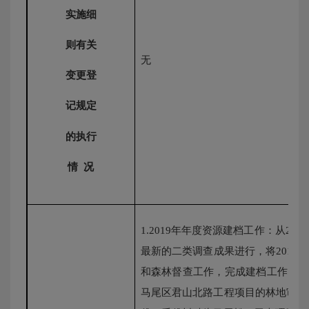
实施细
则有关
无
变更登
记规定
的执行
情
况
1.2019
年年度资源建档工作：从
2019
最新的二类调查成果进行，将
2018
年
和森林督查工作，完成建档工作。
2
马尾区君山北路工程项目的林地审批