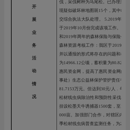
伐，采伐树种为马尾松。已办理采伐
开
现疑似破坏林地图斑
15
个，其中
8
个
交综合执法大队处理。
5.2019
年自
展
于
2019
年
10
月份完成该项工作。
6.
森
业
和
2019
年两年的森林保险与保险公司
务
森林资源考核工作：我区于
2019
年
并以通报的形式将存在的问题和考核
活
为
14966.12
公顷，蓄积量为
80.82
万
动
惠民资金网，提高了惠民资金网的知
事处）生态公益林保护管护责任书的
情
81.7153
万元。但达到
30
元
/
人﹒年发
况
松材线虫病除治性和预防性采伐小班
挂设松墨天牛诱捕器
1500
套，至
11
月
000
亩。加强部门合作，对辖区内的
季松材线虫病普查监测任务，为
2020