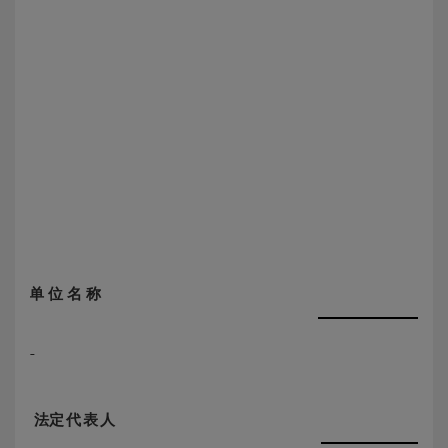
单 位 名 称
法
定代表
人