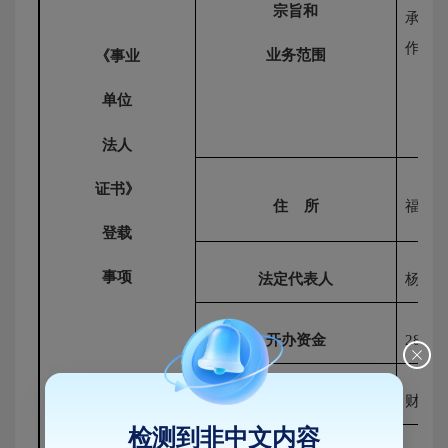
宗旨和
承担
作；
业务范围
《事业
单位
法人
证书》
住
所
福建
登载
事项
法定代表人
杨逢
开办资金
28.5
（
经费来源
财政
检测到非中文内容