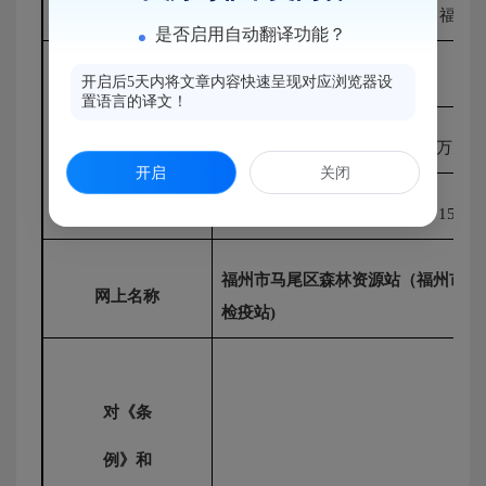
举办单位
福州
是否启用自动翻译功能？
开启后5天内将文章内容快速呈现对应浏览器设
资产
置语言的译文！
损益
年初数（万元）
开启
关闭
情况
30.6715
福州市马尾区森林资源站（福州市马
网上名称
检疫站
)
对《条
例》和