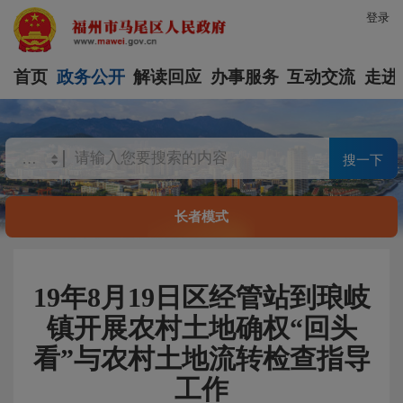
登录
首页
政务公开
解读回应
办事服务
互动交流
走进
搜一下
长者模式
19年8月19日区经管站到琅岐
镇开展农村土地确权“回头
看”与农村土地流转检查指导
工作