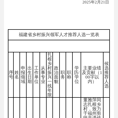
2025年2月21日
福建省乡村振兴领军人才推荐人选一览表
扎
根
乡
候
申
出
工
从
村
政
学
主要业绩
选
序
姓
报
生
作
事
振
治
职
职
历/
及贡献（1
推
号
名
领
日
单
专
兴
面
务
称
学
00字以
荐
域
期
位
业
一
貌
位
内）
人
线
选
年
限
董雅萍同
志扎根乡
村，致力
于福州剪
纸非遗传