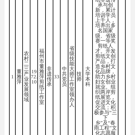
承与创
新，累计
培训学员
上千人，
培养出多
名国家
级、省级
赛一等奖
剪纸人
省
福
才。开发
农
级
州
剪纸文创
村
技
市
产品，打
二
能
董
造乡村文
三
非
中
大
大
董
19
雅
化品牌，
产
遗
共
师
技
学
1
雅
72.
萍
33
助力乡村
业
传
党
工
师
本
萍
10
剪
妇女创业
发
承
员
作
科
纸
就业。组
展
室
工
织两岸剪
领
领
作
纸展览，
域
办
室
促进文化
人
交流；积
极参与“三
下
乡”及“春
雨工程”文
化志愿服