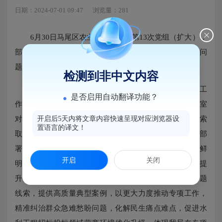
日期：2024-07-01 09:47
浏览量：281
6月30日马尾区农业农村局召开第13次党组（扩大），
部署开展水利工程领域招投标不规范影响营商环境突出问
题专项整治行动。
检测到非中文内容
会议要求进一步夯实各工程负责人主体责任，传导工
是否启用自动翻译功能？
作压力，加强对专项工作统筹协调和督导检查。相关科室
对整治工作认识程度明显提高，形成工作合力，问题线索
开启后5天内将文章内容快速呈现对应浏览器设
置语言的译文！
取得明显进展，工作态势呈现向上趋势。但还存在工作部
署反馈较慢，典型案例归纳提炼不够好，特色亮点不够鲜
开启
关闭
明，过于单一化等问题。会议强调，相关科室要进一步提
升整治工作思想认识，凝聚工作合力，积极上报更多问题
线索，提供高质量典型案例，以更大力度推动专项工作，
精准纠治群众急难愁盼问题，化解民生痛点难点，促进水