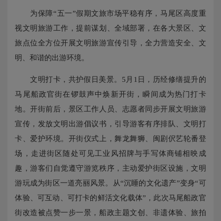
为保障“五一”假期文旅市场平稳有序，马尾区高度重
视文明旅游工作，提前谋划、全域部署，在各大景区、文
旅点位全方位开展文明旅游宣传引导，全力营造安全、文
明、和谐的出游环境。
文明打卡，共护假日美景。5月1日，历经修缮提升的
马尾船政官街在锣鼓声中焕新开街，瞬间成为热门打卡
地。开街前后，景区工作人员、志愿者同步开展文明旅游
宣传，发放文明出游倡议书，引导游客有序排队、文明打
卡、爱护环境。开街仪式上，舞龙舞狮、闽剧伬艺轮番登
场，走进街区随处可见工业风招牌与手写体商铺相映成
趣，游客们自觉遵守游览秩序，主动爱护街区设施，文明
游玩成为街区一道亮丽风景。从“沉睡的文化遗产”变身“可
体验、可互动、可打卡的鲜活文化载体”，此次马尾船政官
街改造被点赞一步一景，船政主题文创、非遗体验、旅拍