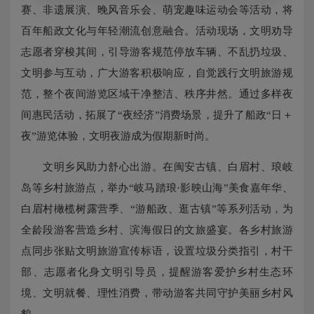
赛、非遗展演、晚风音乐会、萌宠趣味运动会等活动，将
百年船政文化与年轻潮流创意融合。活动现场，文明劝导
志愿者穿梭其间，引导游客规范停放车辆、不乱扔垃圾、
文明参与互动，广大游客积极响应，自觉践行文明旅游规
范，整个夜间游览区域干净整洁、秩序井然。通过多样夜
间惠民活动，拓展了“夜经济”消费场景，提升了船政“日＋
夜”游览体验，文明夜游成为假期新时尚。
文明乡风助力舒心出游。在闽安古镇、白眉村、琅岐
岛等乡村旅游点，举办“岐马踏琅·影映山海”美食嘉年华、
白眉村橄榄树露营季、“游船政、逛古镇”等系列活动，为
全龄段游客营造乡村、滨海假日的文旅盛宴。各乡村旅游
点同步张贴文明旅游宣传标语，设置垃圾分类指引，村干
部、志愿者化身文明引导员，提醒游客爱护乡村生态环
境、文明就餐、理性消费，带动游客共同守护美丽乡村风
貌。