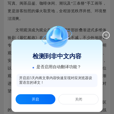
写真、闽茶品鉴、咖啡休闲、潮玩及“三条簪”手工画等，
更是游客拍照的爆火取景地，全程游览秩序井然、环境整
洁清爽。
文明观演成为观众共识。全国首部折叠渐进式多维体
验剧《最忆船政》在“五一”期间热度不减，不少外地游客
专程从上海、浙江赶来观看。演出场馆内，景区设置文明
观演提示牌，志愿者全程引导游客有序入场、对号入座、
检测到非中文内容
安静观演，大家自觉遵守场馆规定，主动维护观演秩序，
是否启用自动翻译功能？
以文明举止感受百年船政文化魅力。16场演出，近5000位
观众，走进这座70年代马尾造船厂的机修车间，在折叠渐
开启后5天内将文章内容快速呈现对应浏览器设
置语言的译文！
进的光影与机械声中，完成了一次与百年船政的隔空对
望，文明有序的观演氛围也让游客体验感大幅提升。
开启
关闭
文明夜游点亮假日夜空。夜幕降临，船政文化景区
的“江风潮流夜”火热上演，轮番呈现“竞天择”街舞挑战