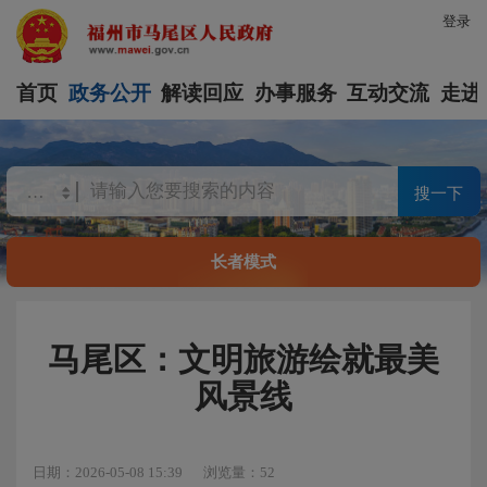
登录
首页
政务公开
解读回应
办事服务
互动交流
走进
搜一下
长者模式
马尾区：文明旅游绘就最美
风景线
日期：2026-05-08 15:39
浏览量：52