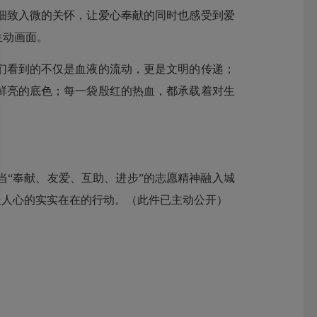
细致入微的关怀，让爱心奉献的同时也感受到爱
生动画面。
们看到的不仅是血液的流动，更是文明的传递；
鲜亮的底色；每一袋殷红的热血，都承载着对生
“奉献、友爱、互助、进步”的志愿精神融入城
暖人心的实实在在的行动。（此件已主动公开）