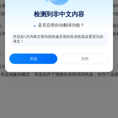
血者健康，马尾区卫健局特地准备了牛奶、面包等营养品，这份
检测到非中文内容
提供服务，整个流程环环相扣、高效顺畅，构成一幅文明和谐的
是否启用自动翻译功能？
志，展现了一座城市的精神高度和道德温度。在这次活动中，我
升华。每一位献血者撸起袖子的瞬间，都是在为文明城市增添最
开启后5天内将文章内容快速呈现对应浏览器设置语言的
译文！
释；每一份热血的流淌，都是城市最温暖的记忆。
开启
关闭
社会秩序上，更体现在每个公民自觉的道德实践和无私奉献中。当
不再是抽象的概念，而是化作了挽救生命的涓涓热血，化作了温