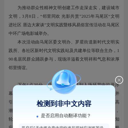
为推动群众性精神文明创建工作走深走实，建设城市
文明，3月8日，“邻里同欢 光影共赏”2025年马尾区“文明
进社区 厝边大家谈”文明实践暨移风易俗宣传活动在马尾区
中环广场电影城举办。
本次活动由马尾区委文明办、罗星街道新时代文明实
践所、各社区新时代文明实践站及共建单位等联合主办，1
90名居民群众踊跃参与，现场洋溢着文明祥和气息和浓厚
邻里情谊。
下午1点30分，活动在有序的签到入场环节中拉开序
幕，文明实践志愿者贴心地为大家发放爆米花和饮料，并
引导就座。随后，精彩的互动表演环节将现场气氛推向高
检测到非中文内容
潮。文艺汇演《长歌行》《桃花流水》等节目精彩纷呈，
是否启用自动翻译功能？
轮番上演；互动问答环节则围绕电影情节与城市文明应知
应会展开，在文明宣传员的引导下，大家踊跃参与，积极