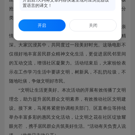
开启后5天内将文章内容快速呈现对应浏览器设
置语言的译文！
抢答文明交通、文明旅游、文明餐桌、文明养犬和垃圾分
类等有关知识，既收获欢乐，又增长见识。
开启
关闭
下午2点40分始，电影《哪吒2》正式播放。影片中亲
情与友情的动人演绎，彰显中华优秀传统文化的博大精
深。大家沉浸其中，共同度过一段美好时光。这场电影不
仅很好地丰富居民群众精神文化生活，更促进居民邻里间
的互动交流，增强社区凝聚力。活动结束后，大家纷纷表
示在工作学习生活中要讲文明，树新风，不乱扔垃圾，不
随地吐痰，争做文明好市民。
“文明让生活更美好。本次活动的开展有效传播了文明
理念，助力提升居民群众文明素养，有效推动社区文明建
设。接下来，马尾将紧密协调相关部门、区直单位等持续
举办丰富多彩的惠民文化活动，让文明之花在社区绽放耀
眼光芒 ，携手居民群众共筑美好生活。”活动有关负责人说