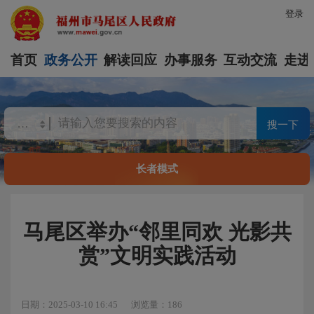
登录
首页
政务公开
解读回应
办事服务
互动交流
走进
搜一下
长者模式
马尾区举办“邻里同欢 光影共
赏”文明实践活动
日期：2025-03-10 16:45
浏览量：186