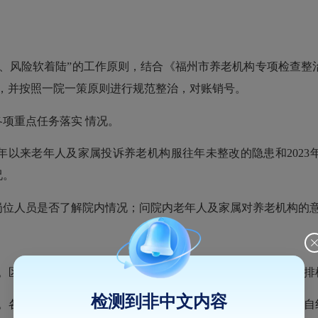
风险软着陆”的工作原则，结合《福州市养老机构专项检查整治行
，并按照一院一策原则进行规范整治，对账销号。
项重点任务落实 情况。
3年以来老年人及家属投诉养老机构服往年未整改的隐患和202
况。
岗位人员是否了解院内情况；问院内老年人及家属对养老机构的
）。区民政局结合辖区实际，研究制定专项行动的实施方案，倒排
检测到非中文内容
）。各养老机构对照专项整治行动重点排查内容，认真开展自查自