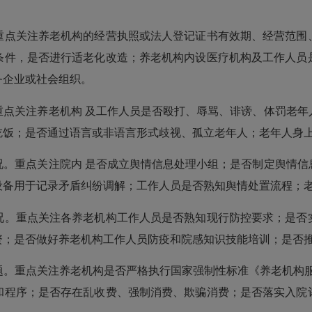
点关注养老机构的经营执照或法人登记证书有效期、经营范围、
条件，是否进行适老化改造；养老机构内设医疗机构及工作人员
务企业或社会组织。
关注养老机构 及工作人员是否殴打、辱骂、诽谤、体罚老年
吃饭；是否通过语言或非语言形式歧视、孤立老年人；老年人身
重点关注院内 是否成立舆情信息处理小组；是否制定舆情信
设备用于记录矛盾纠纷调解；工作人员是否熟知舆情处置流程；
。重点关注各养老机构工作人员是否熟知现行防控要求；是否实
资；是否做好养老机构工作人员防疫和院感知识技能培训；是否
关注养老机构是否严格执行国家强制性标准《养老机构服务安全基本规
和程序；是否存在乱收费、强制消费、欺骗消费；是否落实入院