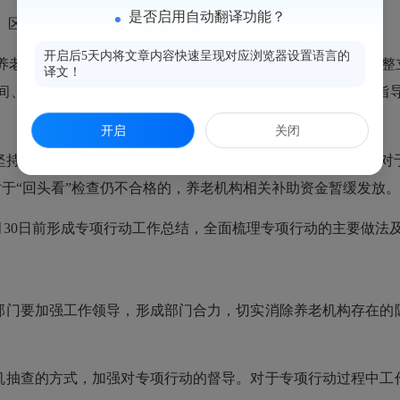
是否启用自动翻译功能？
）。区直相关部门、各镇街开展机构排查，建立工作台账。
开启后5天内将文章内容快速呈现对应浏览器设置语言的
。养老机构针对排查发现的风险隐患，要对照逐一整改，力求立
译文！
间、工作步骤和责任人，实行挂账销号，相关职能部门及时指
开启
关闭
坚持“化积案、防新案、促稳定”的原则，持续跟进专项行动，对
对于“回头看”检查仍不合格的，养老机构相关补助资金暂缓发放
1月30日前形成专项行动工作总结，全面梳理专项行动的主要做法
门要加强工作领导，形成部门合力，切实消除养老机构存在的隐
抽查的方式，加强对专项行动的督导。对于专项行动过程中工作