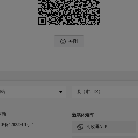
关闭
网站
县（市、区）
更新
新媒体矩阵
CP备12023918号-1
闽政通APP