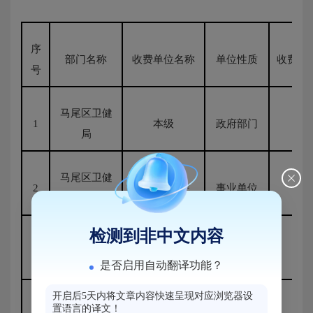
序
部门名称
收费单位名称
单位性质
收费项
号
马尾区卫健
1
本级
政府部门
无
局
马尾区卫健
2
马尾区医院
事业单位
无
局
检测到非中文内容
马尾区卫健
马尾区疾病预
3
事业单位
无
局
防控制中心
是否启用自动翻译功能？
开启后5天内将文章内容快速呈现对应浏览器设
马尾区卫健
马尾区妇幼保
置语言的译文！