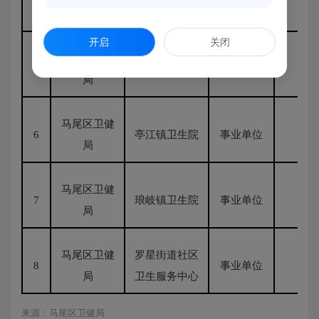
4
事业单位
无
局
健院
开启
关闭
马尾区卫健
5
马尾镇卫生院
事业单位
无
局
马尾区卫健
6
亭江镇卫生院
事业单位
无
局
马尾区卫健
7
琅岐镇卫生院
事业单位
无
局
马尾区卫健
罗星街道社区
8
事业单位
无
局
卫生服务中心
来源：马尾区卫健局