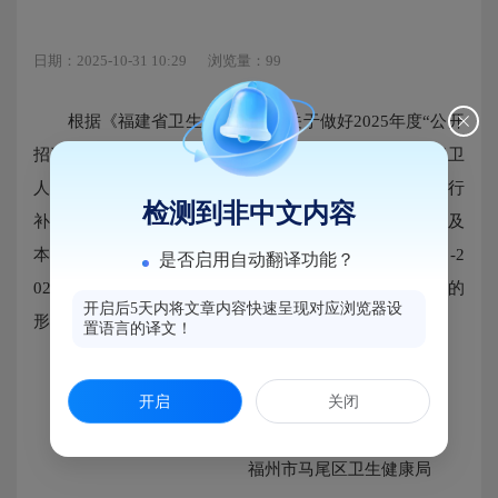
日期：2025-10-31 10:29
浏览量：99
根据《福建省卫生健康委员会关于做好2025年度“公开
招聘一批”基层医学人才项目补助申报工作的通知》（闽卫
人函〔2025〕933号）文件精神，我局组织各镇卫生院进行
检测到非中文内容
补助申报工作，并将补助人员名单在申报人员所在单位及
本单位进行公示，公示时间5天，时间为2025年10月31日-2
是否启用自动翻译功能？
025年11月4日。在此期间，欢迎群众来电、来信、来访的
开启后5天内将文章内容快速呈现对应浏览器设
形式上向本单位反映情况，发表看法和意见。
置语言的译文！
公示电话：单 位 电 话:0591-83982066
开启
关闭
来访来电时间：正常工作时间。
福州市马尾区卫生健康局