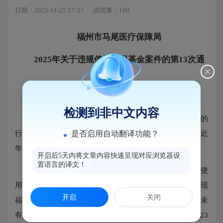
日期：2025-11-25 17:57
浏览量：160
福州市马尾医疗保障局
2025年关于违规
使用医保基金案件的第13次通
报
马尾区各定点医药机构：
检测到非中文内容
为加强基金监管工作，整治违法违规使用医保基金的
行为，做好医保基金管理突出问题专项整治工作，现将近
是否启用自动翻译功能？
年来发现和处理的违规使用医保基金案件予以通报：
开启后5天内将文章内容快速呈现对应浏览器设
置语言的译文！
福建永惠医药连锁有限公司福州第三十五分店违规使
用医保基金案。在2025年全覆盖检查工作中，经核实发现
开启
关闭
福建永惠医药连锁有限公司福州第三十五分店存在药品未
有标价签等违规问题。福州市马尾医疗保障局根据《2023