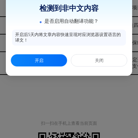
检测到非中文内容
2025年6月5日
糖化血红蛋白项
是否启用自动翻译功能？
2025年6月5日
1-9月同一医
开启后5天内将文章内容快速呈现对应浏览器设置语言的
译文！
2025年4月2日
体检费纳入医保
存在超药品法定
开启
关闭
2025年4月3日
药饮片规定的支
扫一扫在手机上查看当前页面