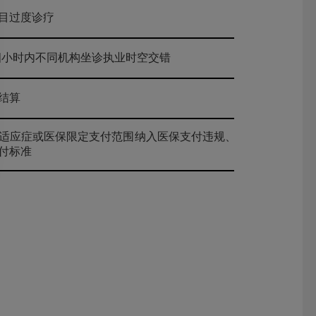
目过度诊疗
生四小时内不同机构坐诊执业时空交错
结算
适应症或医保限定支付范围纳入医保支付违规、违反中
付标准