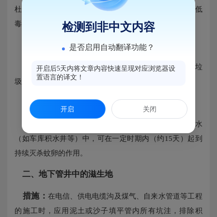
滋生
杜绝蚊虫
。如果换水不是很方便，可使用微生物源低
毒杀虫剂如苏云金杆菌等。
检测到非中文内容
4.
在家门口的瓶瓶罐罐里
是否启用自动翻译功能？
措施：
家居周围环境亦要保持干净，请勿乱扔乱倒垃
开启后5天内将文章内容快速呈现对应浏览器设
置语言的译文！
圾，瓶罐废弃前要倒干净里面的积水，垃圾袋需密封等。
5.
在坑洼积水里
开启
关闭
措施：
将杀虫缓释剂投放于难以清除或不能清除的积水
（如车库积水井等）中，可在一定时期内（约15天）起到
持续灭杀蚊卵的作用。
二、地下管井中的
滋生
地
措施：
在电信、供电电缆沟及煤气、自来水管道等工程
的施工时，应用泥土或沙子填平管内所有坑洼，排除积