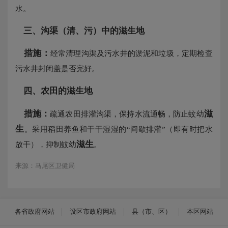
水。
三、
沟渠（清、污）中的
滋生
地
措施：
经常清理沟渠及污水井的淤泥和垃圾，定期检查
污水井封闭盖是否完好。
四、农田的
滋生
地
措施：
滋
疏通农田排灌沟渠，保持水流通畅，防止蚊幼
生
。采用稻田养鱼和干干湿湿的“间歇排灌”（即有时把水
滋生
放干），抑制蚊幼
。
来源：马尾区卫健局
各省政府网站
设区市政府网站
县（市、区）
本区网站