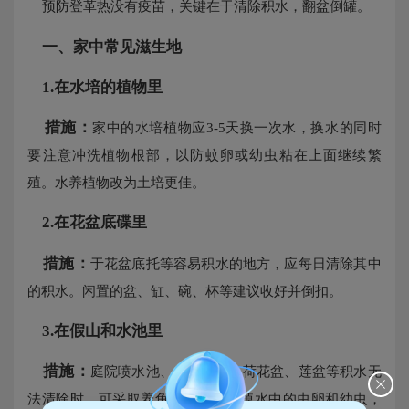
预防登革热没有疫苗，关键在于清除积水，翻盆倒罐。
一、家中常见滋生地
1.在水培的植物里
措施：
家中的水培植物应3-5天换一次水，换水的同时
要注意冲洗植物根部，以防蚊卵或幼虫粘在上面继续繁
殖。水养植物改为土培更佳。
2.
在花盆底碟里
措施：
于花盆底托等容易积水的地方，应每日清除其中
的积水。闲置的盆、缸、碗、杯等建议收好并倒扣。
3.
在假山和水池里
措施：
庭院喷水池、假山水池、荷花盆、莲盆等积水无
法清除时，可采取养鱼等方法，吃掉水中的虫卵和幼虫，