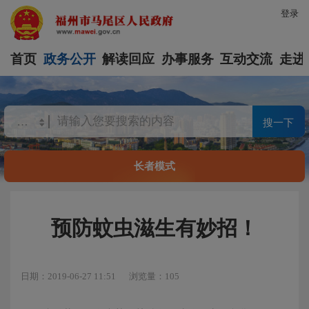
登录
首页
政务公开
解读回应
办事服务
互动交流
走进
搜一下
长者模式
预防蚊虫滋生有妙招！
日期：2019-06-27 11:51
浏览量：105