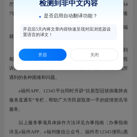
检测到非中文内容
厅福州分厅办理业务。目前，已实现各类在线网办事项234
7项，其中一趟不用跑事项1373项，最多跑一趟事项2256项
是否启用自动翻译功能？
三、“就近办”：市民和企业可通过e福州便民服务终端
开启后5天内将文章内容快速呈现对应浏览器设
置语言的译文！
就近办理业务。
四、“一号受理”：市民和企业在办理业务过程中遇到
开启
关闭
相关问题，可通过12345便民(惠企)服务平台进行咨询投
诉。12345平台将24小时不间断受理服务，解决疫情期间所
遇到的各种困难和问题。
e福州APP、12345平台同时开辟“抗新型冠状病毒肺炎
服务直通车”专栏，帮助广大市民获取第一手的疫情资讯等
服务。
以上服务事项具体操作方法详见办事指南〔办事指南
详见e福州APP、e福州微信公众号、福州市12345便民(惠