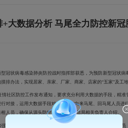
排+大数据分析 马尾全力防控新冠
新型冠状病毒感染肺炎防控战时指挥部获悉，为预防新型冠状病
”的摸排办法，实现居家、亲家、厂家、商家、店家的“五家”及工
社区防控工作发布通知，要求充分利用大数据的手段，精准管
进行对接，运用大数据手段对从武汉方向来马尾、回马尾人员进行
来榕人员，确保从源头防控。”马尾区工信局相关负责人介绍。
强部门间的联防联控机制：针对居家、亲家（走亲访友）人员