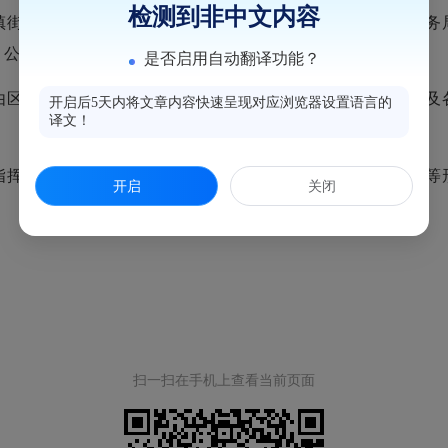
检测到非中文内容
镇街配合全面摸排到位；针对商家人员，由区市场监管局、商务
、公安局、商务局负责，各镇街配合全面摸排到位。
是否启用自动翻译功能？
区住建局、交通局、教育局、文旅局、公安局等主管部门以及各
开启后5天内将文章内容快速呈现对应浏览器设置语言的
译文！
挥部、各镇街、村居利用新闻、宣传单、社区公告、小广播等形
开启
关闭
扫一扫在手机上查看当前页面