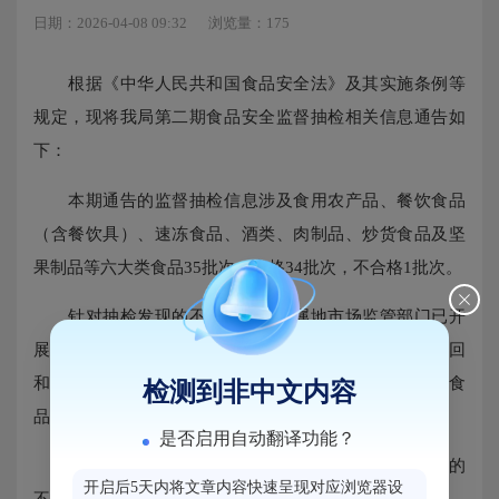
日期：2026-04-08 09:32
浏览量：175
根据《中华人民共和国食品安全法》及其实施条例等
规定，现将我局第二期食品安全监督抽检相关信息通告如
下：
本期通告的监督抽检信息涉及食用农产品、餐饮食品
（含餐饮具）、速冻食品、酒类、肉制品、炒货食品及坚
果制品等六大类食品35批次，合格34批次，不合格1批次。
针对抽检发现的不合格产品，属地市场监管部门已开
展核查处置，督促生产经营者履行停止销售、下架、召回
和公告等法定义务，依法查处违法违规行为，有效防控食
检测到非中文内容
品安全风险。
是否启用自动翻译功能？
特别提醒消费者，如购买或在市场上发现通告所列的
开启后5天内将文章内容快速呈现对应浏览器设
不合格产品，请拨打投诉举报电话12315进行投诉举报。