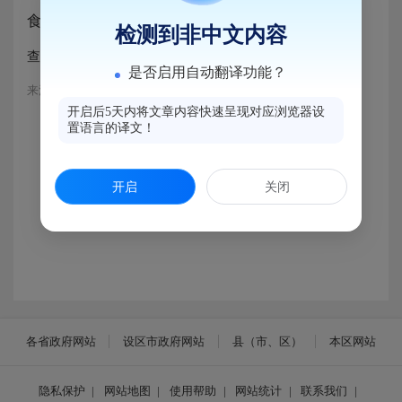
食品药品生产经营监督检查信息
检测到非中文内容
查询方法：1.点击上面链接；2.点击“事后公示”栏目。
是否启用自动翻译功能？
来源：马尾区市场监督管理局
开启后5天内将文章内容快速呈现对应浏览器设
置语言的译文！
开启
关闭
各省政府网站
设区市政府网站
县（市、区）
本区网站
隐私保护
|
网站地图
|
使用帮助
|
网站统计
|
联系我们
|