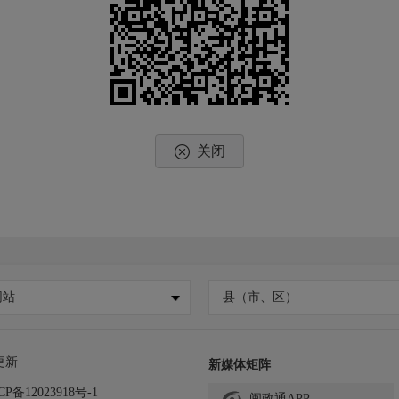
关闭
网站
县（市、区）
更新
新媒体矩阵
CP备12023918号-1
闽政通APP