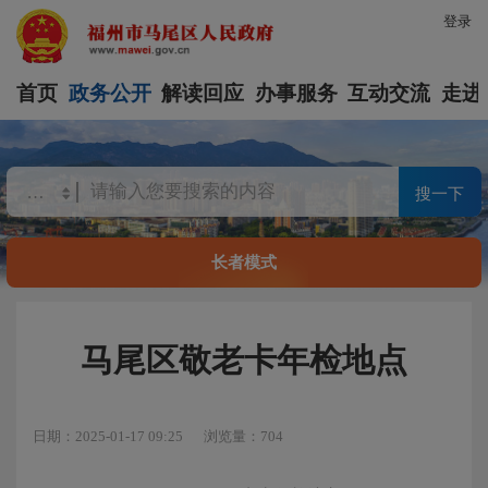
登录
首页
政务公开
解读回应
办事服务
互动交流
走进
搜一下
长者模式
马尾区敬老卡年检地点
日期：2025-01-17 09:25
浏览量：704