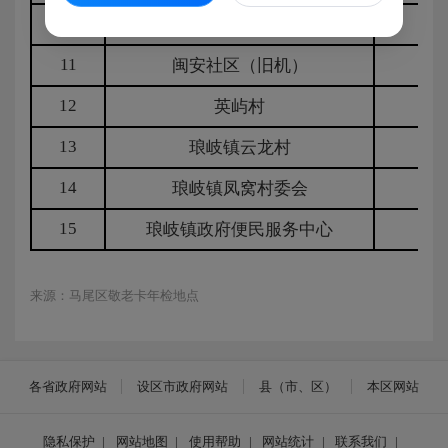
10
亭头社区
11
闽安社区（旧机）
12
英屿村
13
琅岐镇云龙村
14
琅岐镇凤窝村委会
15
琅岐镇政府便民服务中心
来源：马尾区敬老卡年检地点
各省政府网站
设区市政府网站
县（市、区）
本区网站
隐私保护
|
网站地图
|
使用帮助
|
网站统计
|
联系我们
|