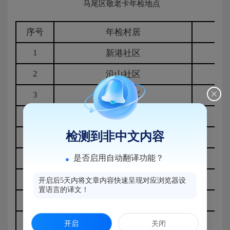
马尾区敬老卡年检地点
序号
年检村居
1
新港社区
2
沿山社区
3
培英社区
4
凯隆居民委员会
检测到非中文内容
5
船政社区
6
是否启用自动翻译功能？
魁岐村（旧机）
7
快安村
开启后5天内将文章内容快速呈现对应浏览器设
置语言的译文！
8
亭江镇综合便民服务中心
9
亭江镇闽安社区
开启
关闭