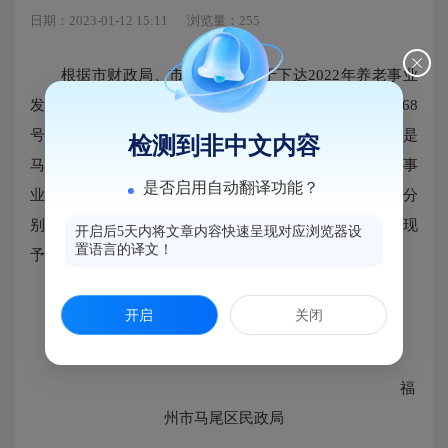
日期：2023-01-12 15:11
浏览量：255
根据市财政局、市民政局《关于下达2022年养老事业
发展省级专项资金的通知》（榕财社（指）〔2022〕68
号）文件精神，我区2022年被列为省为民办实事项目的是
检测到非中文内容
马尾镇长者食堂和琅岐镇长者食堂，现下拨2022年养老事
是否启用自动翻译功能？
业发展省级专项资金长者食堂（助餐点）项目30万元：分
别为马尾镇长者食堂15万元、琅岐镇长者食堂15万元。现
开启后5天内将文章内容快速呈现对应浏览器设
置语言的译文！
予以公示。
开启
关闭
福
州市马尾区民政局