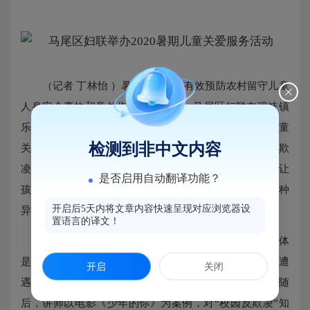
（记者 丁林怡 ）暑期来临，为有效预防农村留守儿童
人身安全事故和意外伤害, 7月10日，马尾区妇联在琅岐镇
乐村村委会举办“守护童年 牵手共成长——2020暑期儿童
检测到非中文内容
关爱服务活动”。此次活动主要围绕预防性侵、校园反欺
凌、防溺水等内容为农村留守儿童普及安全自护知识，让
是否启用自动翻译功能？
孩子们增强安全意识，学会自我保护的本领，在面对各种
开启后5天内将文章内容快速呈现对应浏览器设
异常情况或危险时，能果断正当地进行自护自救。
置语言的译文！
活动从“认识我的身体”互动游戏开始，告诉大家身体
是陪伴我们的“好朋友”，引导孩子们了解什么是性侵、遭
开启
关闭
遇性侵应当怎么做以及性侵的法律后果和责任等内容。随
后，讲师以电影《少年的你》为案例，对“校园反欺凌”知