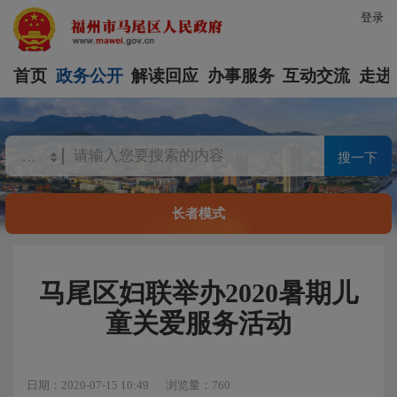
登录
首页
政务公开
解读回应
办事服务
互动交流
走进
搜一下
长者模式
马尾区妇联举办2020暑期儿
童关爱服务活动
日期：2020-07-15 10:49
浏览量：760