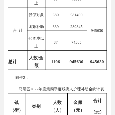
上
低保对象
680
581400
困难补助
339
289845
合 计
945630
60周岁以
87
74385
上
人数/金
总计
1
106
9
45630
9
45630
额
附件2：
马尾区2022年度第四季度残疾人护理补助金统计表
合
计
镇
人
数
金
额
类
别
（街）
（人）
（元）
（元）